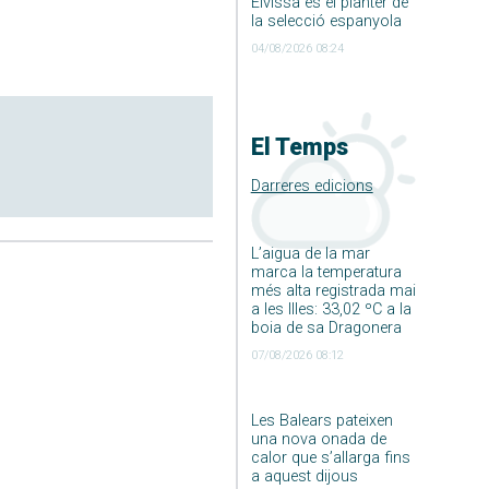
Eivissa és el planter de
la selecció espanyola
04/08/2026 08:24
El Temps
Darreres edicions
L’aigua de la mar
marca la temperatura
més alta registrada mai
a les Illes: 33,02 ºC a la
boia de sa Dragonera
07/08/2026 08:12
Les Balears pateixen
una nova onada de
calor que s’allarga fins
a aquest dijous