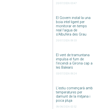
20/07/2026 03:47
El Govern instal·la una
boia intel·ligent per
monitorar en temps
real l’aigua de
s’Albufera des Grau
20/07/2026 09:33
El vent de tramuntana
impulsa el fum de
l’incendi a Girona cap a
les Balears
03/07/2026 09:24
L’estiu començarà amb
temperatures per
damunt de la mitjana i
poca pluja
09/06/2026 02:52