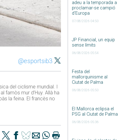
adeu a la temporada a
proclamar-se campió
d’Europa
07/08/2026 04:50
JP Financial, un equip
sense límits
06/08/2026 05:54
@esportsib3
Festa del
mallorquinisme al
Ciutat de Palma
sica del ciclisme mundial. I
06/08/2026 05:50
a al famòs mur d’Huy. Allà ha
bàs la feina. El francès no
El Mallorca eclipsa el
PSG al Ciutat de Palma
06/08/2026 05:36