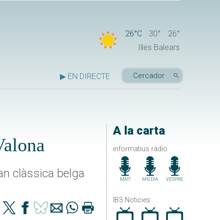
26°C
30°
26°
Illes Balears
▶ EN DIRECTE
A la carta
Valona
informatius ràdio
an clàssica belga
MATÍ
MIGDIA
VESPRE
IB3 Noticies