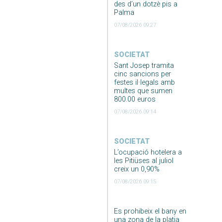
des d’un dotzè pis a
Palma
07/08/2026 09:27
SOCIETAT
Sant Josep tramita
cinc sancions per
festes il·legals amb
multes que sumen
800.00 euros
07/08/2026 09:14
SOCIETAT
L’ocupació hotelera a
les Pitiüses al juliol
creix un 0,90%
07/08/2026 09:15
Es prohibeix el bany en
una zona de la platja