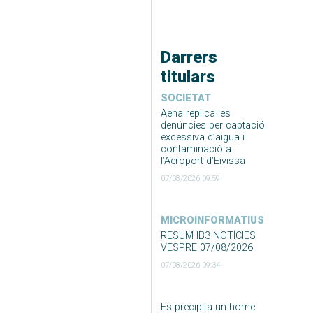
Darrers
titulars
SOCIETAT
Aena replica les
denúncies per captació
excessiva d’aigua i
contaminació a
l’Aeroport d’Eivissa
07/08/2026 09:59
MICROINFORMATIUS
RESUM IB3 NOTÍCIES
VESPRE 07/08/2026
07/08/2026 09:34
Es precipita un home