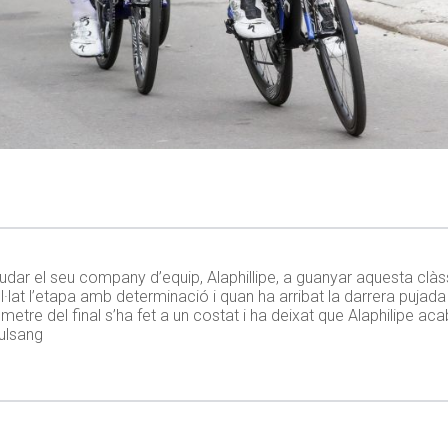
judar el seu company d’equip, Alaphillipe, a guanyar aquesta clàs
ol·lat l’etapa amb determinació i quan ha arribat la darrera pujad
lòmetre del final s’ha fet a un costat i ha deixat que Alaphilipe aca
Fulsang