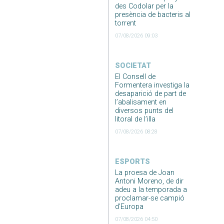
des Codolar per la
presència de bacteris al
torrent
07/08/2026 09:03
SOCIETAT
El Consell de
Formentera investiga la
desaparició de part de
l’abalisament en
diversos punts del
litoral de l’illa
07/08/2026 08:28
ESPORTS
La proesa de Joan
Antoni Moreno, de dir
adeu a la temporada a
proclamar-se campió
d’Europa
07/08/2026 04:50