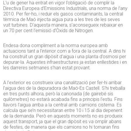
L’u de gener ha entrat en vigor l’obligació de complir la
Directiva Europea d’Emissions Industrials, una norma de l’any
2010. Per fer-ho, i reduir els gasos contaminants, la central
tèrmica de Maó injecta aigua pura a les tres de les seves
vuit turbines. D’aquesta manera, s’aconsegueix rebaixar en
un 70 per cent l’emissió d’Òxids de Nitrogen.
Endesa dona compliment a la norma europea amb
actuacions tant a l’interior com a fora de la central. A dins hi
ha construït un gran dipòsit d’aigua i una planta d’osmosi per
depurar-la. Aquestes infraestructures ja estan enllestides i en
les darreres setmanes s’han estat provant.
A l’exterior es construeix una canalització per fer-hi arribar
l’aigua des de la depuradora de Maó-Es Castell. S’hi treballa
en tres punts alhora, però la canonada (de gairebé sis
quilòmetres) no estarà acabada fins a principis l’estiu. Fins
llavors l’aigua arriba a la central amb camions cisterna. Es
calcula que se’n necessitaran entre 10 i 15 al dia depenent
de la demanda. Però en aquests moments no es produeix
aquest transport, ja que el gran dipòsit es va omplir abans
de festes, de manera que els camions no hi tornaran fins