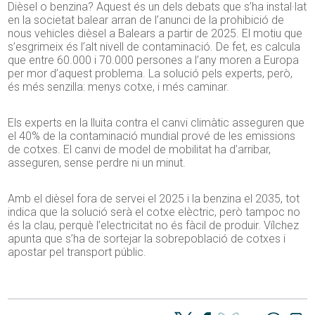
Dièsel o benzina? Aquest és un dels debats que s’ha instal·lat
en la societat balear arran de l’anunci de la prohibició de
nous vehicles dièsel a Balears a partir de 2025. El motiu que
s’esgrimeix és l’alt nivell de contaminació. De fet, es calcula
que entre 60.000 i 70.000 persones a l’any moren a Europa
per mor d’aquest problema. La solució pels experts, però,
és més senzilla: menys cotxe, i més caminar.
Els experts en la lluita contra el canvi climàtic asseguren que
el 40% de la contaminació mundial prové de les emissions
de cotxes. El canvi de model de mobilitat ha d’arribar,
asseguren, sense perdre ni un minut.
Amb el dièsel fora de servei el 2025 i la benzina el 2035, tot
indica que la solució serà el cotxe elèctric, però tampoc no
és la clau, perquè l’electricitat no és fàcil de produir. Vílchez
apunta que s’ha de sortejar la sobrepoblació de cotxes i
apostar pel transport públic.