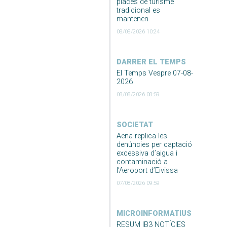
places de turisme
tradicional es
mantenen
08/08/2026 10:24
DARRER EL TEMPS
El Temps Vespre 07-08-
2026
08/08/2026 08:59
SOCIETAT
Aena replica les
denúncies per captació
excessiva d’aigua i
contaminació a
l’Aeroport d’Eivissa
07/08/2026 09:59
MICROINFORMATIUS
RESUM IB3 NOTÍCIES