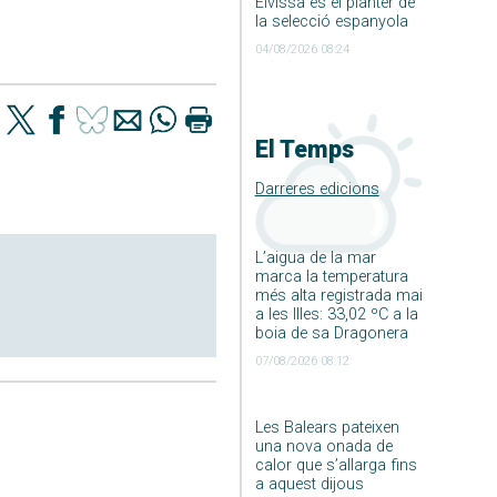
Eivissa és el planter de
la selecció espanyola
04/08/2026 08:24
El Temps
Darreres edicions
L’aigua de la mar
marca la temperatura
més alta registrada mai
a les Illes: 33,02 ºC a la
boia de sa Dragonera
07/08/2026 08:12
Les Balears pateixen
una nova onada de
calor que s’allarga fins
a aquest dijous