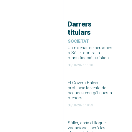
Darrers
titulars
SOCIETAT
Un milenar de persones
a Sóller contra la
massificació turística
08/08/2026 11:10
El Govern Balear
prohibeix la venta de
begudes energètiques a
menors
08/08/2026 10:53
Sóller, creix el lloguer
vacacional, però les