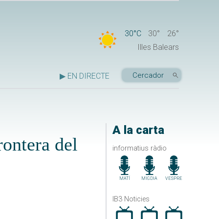
30°C
30°
26°
Illes Balears
▶ EN DIRECTE
A la carta
rontera del
informatius ràdio
MATÍ
MIGDIA
VESPRE
IB3 Noticies