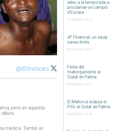
adeu a la temporada a
proclamar-se campió
d’Europa
07/08/2026 04:50
JP Financial, un equip
sense límits
06/08/2026 05:54
Festa del
@IB3noticies
mallorquinisme al
Ciutat de Palma
06/08/2026 05:50
El Mallorca eclipsa el
PSG al Ciutat de Palma
tanca, però en aquesta
dilluns.
06/08/2026 05:36
ència mèdica. També un