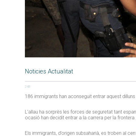
Noticies Actualitat
248
186 immigrants han aconseguit entrar aquest dilluns 
L’allau ha sorprès les forces de seguretat tant esp
ocasió han decidit entrar a la carrera per la fronter
Els immigrants, d’origen subsaharià, es troben al ce