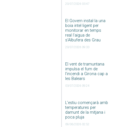
20/07/2026 03:47
El Govern instal·la una
boia intel·ligent per
monitorar en temps
real l’aigua de
s’Albufera des Grau
20/07/2026 09:33
El vent de tramuntana
impulsa el fum de
l’incendi a Girona cap a
les Balears
03/07/2026 09:24
L’estiu començarà amb
temperatures per
damunt de la mitjana i
poca pluja
09/06/2026 02:52