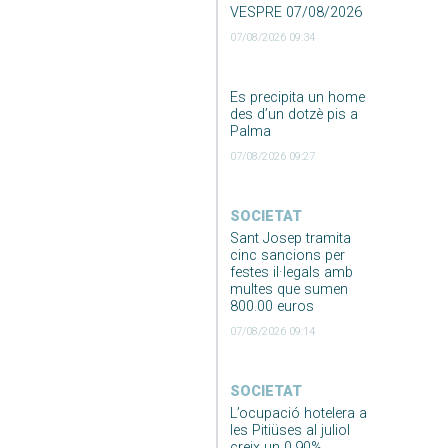
VESPRE 07/08/2026
07/08/2026 09:34
Es precipita un home
des d’un dotzè pis a
Palma
07/08/2026 09:27
SOCIETAT
Sant Josep tramita
cinc sancions per
festes il·legals amb
multes que sumen
800.00 euros
07/08/2026 09:14
SOCIETAT
L’ocupació hotelera a
les Pitiüses al juliol
creix un 0,90%