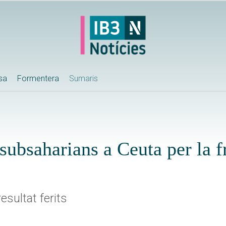
ssa
Formentera
Sumaris
ubsaharians a Ceuta per la f
esultat ferits