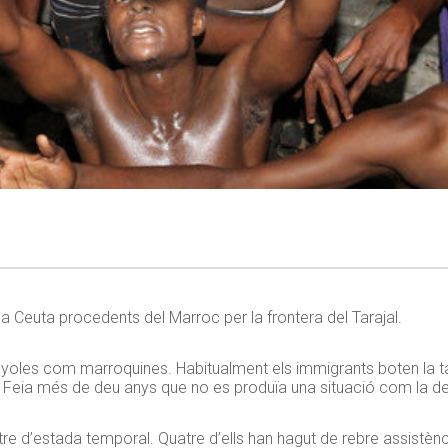
a Ceuta procedents del Marroc per la frontera del Tarajal.
anyoles com marroquines. Habitualment els immigrants boten la 
a. Feia més de deu anys que no es produïa una situació com la de 
ntre d’estada temporal. Quatre d’ells han hagut de rebre assist