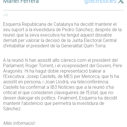
Manel Ferrera
@IB3noticies
242
Esquerra Republicana de Catalunya ha decidit mantenir el
seu suport a la investidura de Pedro Sánchez, després de la
reunió que la seva executiva ha tengut aquest dissabte
dematí per valorar la decisió de la Junta Electoral Central
d’inhabilitar el president de la Generalitat Quim Torra.
A la reunió hi han assistit alts càrrecs com el president del
Parlament, Roger Torrent, i el vicepresident del Govern, Pere
Aragonès. Hi ha hagut doble representació balear a
l’Executiva: Josep Castells, de MES per Menorca, que hi ha
assistit en persona, i Joan Llodrà, via teleconferència.
Castells ha confirmat a IB3 Notícies que a la reunió s’ha
criticat el que consideren clavegueres de l’Estat, que no
deixen dialogar els polítics. Finalment, Esquerra ha decidit
mantenir l’abstenció que permetrà la investidura de
Sánchez.
Més informació: