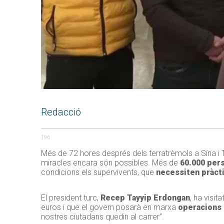
Redacció
196
Més de 72 hores després dels terratrèmols a Síria i 
miracles encara són possibles. Més de
60.000 per
condicions els supervivents, que
necessiten pràct
El president turc,
Recep Tayyip Erdongan
, ha visi
euros i que el govern posarà en marxa
operacions 
nostres ciutadans quedin al carrer”.