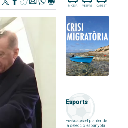
MIGDIA
VESPRE
CAP.SET
Esports
Eivissa és el planter de
la selecció espanyola