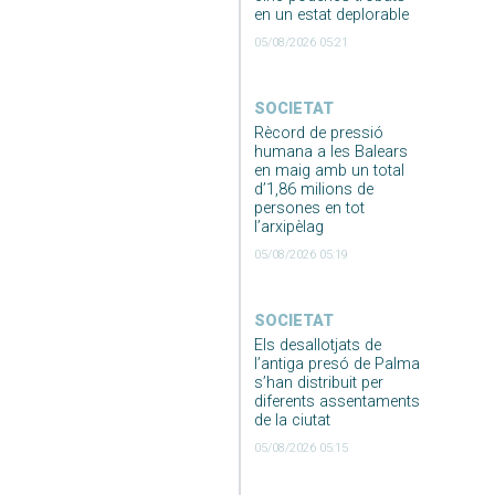
en un estat deplorable
05/08/2026 05:21
SOCIETAT
Rècord de pressió
humana a les Balears
en maig amb un total
d’1,86 milions de
persones en tot
l’arxipèlag
05/08/2026 05:19
SOCIETAT
Els desallotjats de
l’antiga presó de Palma
s’han distribuit per
diferents assentaments
de la ciutat
05/08/2026 05:15