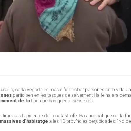
Turquia, cada vegada és més difícil trobar persones amb vida dava
sones
participen en les tasques de salvament i la feina ara dema
icament de tot
perquè han quedat sense res.
tat dimecres l’epicentre de la catàstrofe. Ha anunciat que cada fa
massives d’habitatge
a les 10 províncies perjudicades: “No p