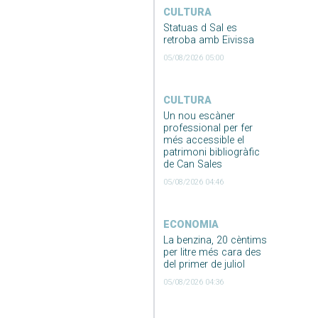
CULTURA
Statuas d Sal es
retroba amb Eivissa
05/08/2026 05:00
CULTURA
Un nou escàner
professional per fer
més accessible el
patrimoni bibliogràfic
de Can Sales
05/08/2026 04:46
ECONOMIA
La benzina, 20 cèntims
per litre més cara des
del primer de juliol
05/08/2026 04:36