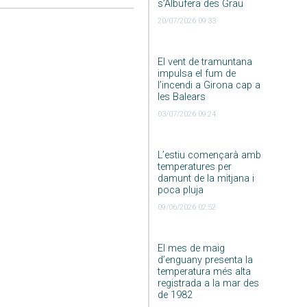
s’Albufera des Grau
20/07/2026 09:33
El vent de tramuntana
impulsa el fum de
l’incendi a Girona cap a
les Balears
03/07/2026 09:24
L’estiu començarà amb
temperatures per
damunt de la mitjana i
poca pluja
09/06/2026 02:52
El mes de maig
d’enguany presenta la
temperatura més alta
registrada a la mar des
de 1982