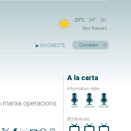
29°C
34°
26°
Illes Balears
▶ EN DIRECTE
A la carta
informatius ràdio
 en marxa operacions
MATÍ
MIGDIA
VESPRE
IB3 Noticies