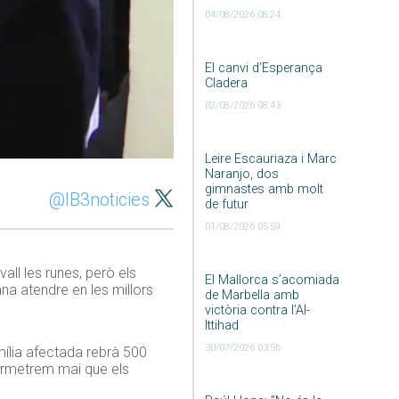
04/08/2026 08:24
El canvi d’Esperança
Cladera
02/08/2026 08:43
Leire Escauriaza i Marc
Naranjo, dos
gimnastes amb molt
@IB3noticies
de futur
01/08/2026 05:59
ll les runes, però els
El Mallorca s’acomiada
na atendre en les millors
de Marbella amb
victòria contra l’Al-
Ittihad
30/07/2026 03:56
mília afectada rebrà 500
ermetrem mai que els