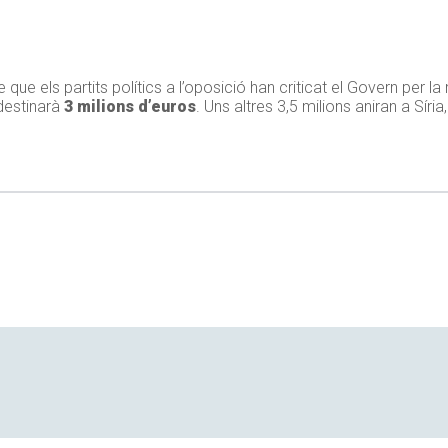
tre que els partits polítics a l’oposició han criticat el Govern per
destinarà
3 milions d’euros
. Uns altres 3,5 milions aniran a Síri