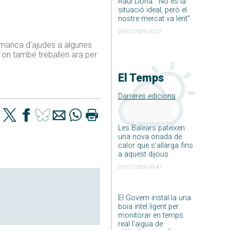
Raúl Llona: ”No és la
situació ideal, però el
nostre mercat va lent”
29/07/2026 05:22
 la manca d’ajudes a algunes
a, on també treballen ara per
El Temps
Darreres edicions
Les Balears pateixen
una nova onada de
calor que s’allarga fins
a aquest dijous
20/07/2026 03:47
El Govern instal·la una
boia intel·ligent per
monitorar en temps
real l’aigua de