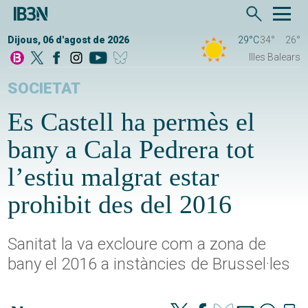
Dijous, 06 d'agost de 2026
29°C
34°
26°
Illes Balears
SOCIETAT
Es Castell ha permès el
bany a Cala Pedrera tot
l’estiu malgrat estar
prohibit des del 2016
Sanitat la va excloure com a zona de
bany el 2016 a instàncies de Brussel·les