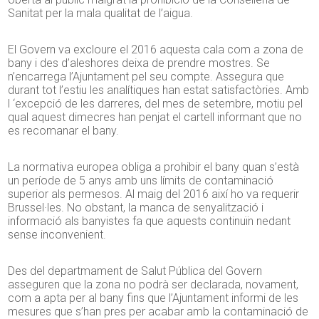
Sanitat per la mala qualitat de l’aigua.
El Govern va excloure el 2016 aquesta cala com a zona de
bany i des d’aleshores deixa de prendre mostres. Se
n’encarrega l’Ajuntament pel seu compte. Assegura que
durant tot l’estiu les analítiques han estat satisfactòries. Amb
l ‘excepció de les darreres, del mes de setembre, motiu pel
qual aquest dimecres han penjat el cartell informant que no
es recomanar el bany.
La normativa europea obliga a prohibir el bany quan s’està
un període de 5 anys amb uns límits de contaminació
superior als permesos. Al maig del 2016 així ho va requerir
Brussel·les. No obstant, la manca de senyalització i
informació als banyistes fa que aquests continuïn nedant
sense inconvenient.
Des del departmament de Salut Pública del Govern
asseguren que la zona no podrà ser declarada, novament,
com a apta per al bany fins que l’Ajuntament informi de les
mesures que s’han pres per acabar amb la contaminació de