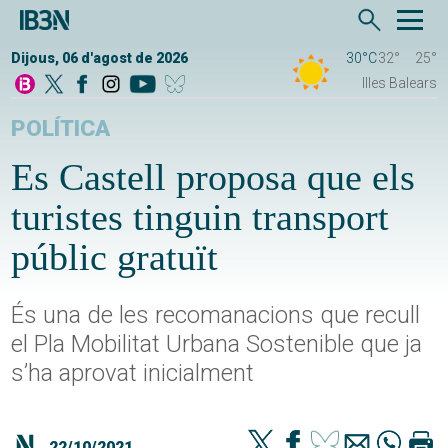
Dijous, 06 d'agost de 2026
30°C
32°
25°
Illes Balears
POLÍTICA
Es Castell proposa que els
turistes tinguin transport
públic gratuït
És una de les recomanacions que recull
el Pla Mobilitat Urbana Sostenible que ja
s’ha aprovat inicialment
22/10/2021