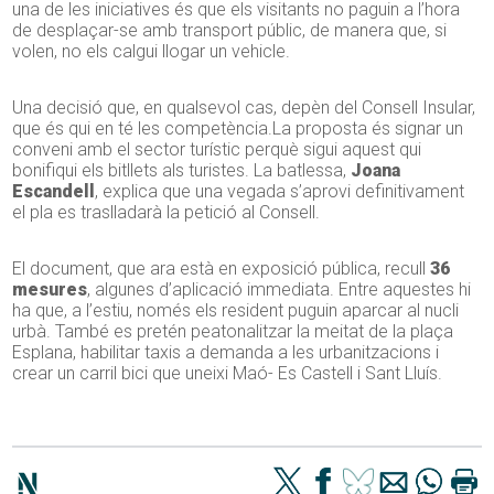
una de les iniciatives és que els visitants no paguin a l’hora
de desplaçar-se amb transport públic, de manera que, si
volen, no els calgui llogar un vehicle.
Una decisió que, en qualsevol cas, depèn del Consell Insular,
que és qui en té les competència.La proposta és signar un
conveni amb el sector turístic perquè sigui aquest qui
bonifiqui els bitllets als turistes. La batlessa,
Joana
Escandell
, explica que una vegada s’aprovi definitivament
el pla es traslladarà la petició al Consell.
El document, que ara està en exposició pública, recull
36
mesures
, algunes d’aplicació immediata. Entre aquestes hi
ha que, a l’estiu, només els resident puguin aparcar al nucli
urbà. També es pretén peatonalitzar la meitat de la plaça
Esplana, habilitar taxis a demanda a les urbanitzacions i
crear un carril bici que uneixi Maó- Es Castell i Sant Lluís.