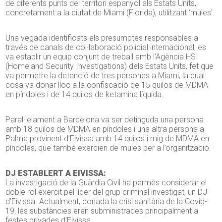
de diferents punts del territori espanyol als Estats Units,
concretament a la ciutat de Miami (Florida), utilitzant ‘mules’.
Una vegada identificats els presumptes responsables a
través de canals de col·laboració policial internacional, es
va establir un equip conjunt de treball amb l’Agència HSI
(Homeland Security Investigations) dels Estats Units, fet que
va permetre la detenció de tres persones a Miami, la qual
cosa va donar lloc a la confiscació de 15 quilos de MDMA
en píndoles i de 14 quilos de ketamina líquida.
Paral·lelament a Barcelona va ser detinguda una persona
amb 18 quilos de MDMA en píndoles i una altra persona a
Palma provinent d’Eivissa amb 14 quilos i mig de MDMA en
píndoles, que també exercien de mules per a l’organització.
DJ ESTABLERT A EIVISSA:
La investigació de la Guàrdia Civil ha permès considerar el
doble rol exercit pel líder del grup criminal investigat, un DJ
d’Eivissa. Actualment, donada la crisi sanitària de la Covid-
19, les substàncies eren subministrades principalment a
festes privades d’Eivissa.