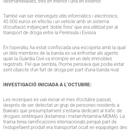
desmantellades, tres en interior i una en exterior.
També van ser intervinguts útils informàtics i electrònics,
45.000 euros en efectiu i un vehicle amb un sistema
d’ocultació mitjançant ‘doble fons’ que era utilitzat per al
transport de droga entre la Península i Eivissa.
En l’operatiu, ha estat confiscada una escopeta amb la qual
un dels membres de la banda es va enfrontar als agents
quan la Guàrdia Civil va irrompre en un dels immobles
registrats. Pel que sembla, l’home pensava que podia estar
sent objecte d’un furt de droga per part d’una banda rival.
INVESTIGACIÓ INICIADA A L’OCTUBRE:
Les recerques es van iniciar el mes d’octubre passat,
després de ser detectat un grup de persones residents a
Balears que presumptament s’estaria dedicant al tràfic de
drogues sintètiques (ketamina i metamfetamina-MDMA). La
trama tenia ramificacions internacionals perquè part de
l’estupefaent produït era transportat ocult en equipatges des