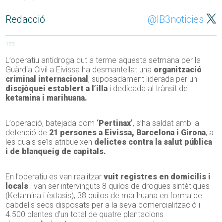
Redacció
@IB3noticies
173
L’operatiu antidroga dut a terme aquesta setmana per la
Guàrdia Civil a Eivissa ha desmantellat una
organització
criminal internacional
, suposadament liderada per un
discjòquei establert a l’illa
i dedicada al trànsit de
ketamina i marihuana.
L’operació, batejada com
‘Pertinax’
, s’ha saldat amb la
detenció de
21 persones a Eivissa, Barcelona i Girona
, a
les quals se’ls atribueixen
delictes contra la salut pública
i de blanqueig de capitals.
En l’operatiu es van realitzar
vuit registres en domicilis i
locals
i van ser intervinguts 8 quilos de drogues sintètiques
(Ketamina i èxtasis); 38 quilos de marihuana en forma de
cabdells secs disposats per a la seva comercialització i
4.500 plantes d’un total de quatre plantacions