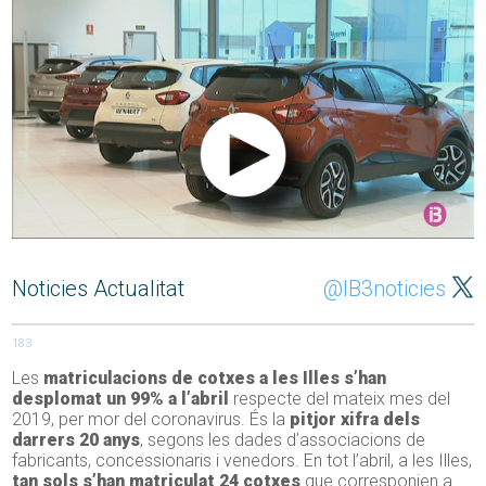
Noticies Actualitat
@IB3noticies
183
Les
matriculacions de cotxes a les Illes s’han
desplomat un 99% a l’abril
respecte del mateix mes del
2019, per mor del coronavirus. És la
pitjor xifra dels
darrers 20 anys
, segons les dades d’associacions de
fabricants, concessionaris i venedors. En tot l’abril, a les Illes,
tan sols s’han matriculat 24 cotxes
que corresponien a