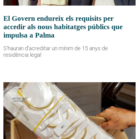
El Govern endureix els requisits per
accedir als nous habitatges públics que
impulsa a Palma
S'hauran d'acreditar un mínim de 15 anys de
residència legal