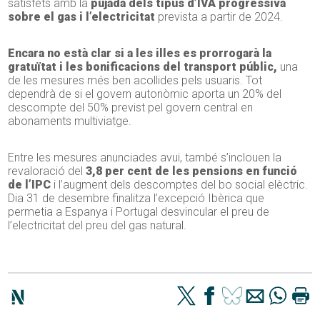
satisfets amb la
pujada dels tipus d’IVA progressiva
sobre el gas i l’electricitat
prevista a partir de 2024.
Encara no està clar si a les illes es prorrogarà la
gratuïtat i les bonificacions del transport públic,
una
de les mesures més ben acollides pels usuaris. Tot
dependrà de si el govern autonòmic aporta un 20% del
descompte del 50% previst pel govern central en
abonaments multiviatge.
Entre les mesures anunciades avui, també s’inclouen la
revaloració del
3,8 per cent de les pensions en funció
de l’IPC
i l’augment dels descomptes del bo social elèctric.
Dia 31 de desembre finalitza l’excepció Ibèrica que
permetia a Espanya i Portugal desvincular el preu de
l’electricitat del preu del gas natural.