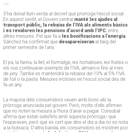
166
S’ha donat llum verda al decret que prorroga l’escut social.
En aquest sentit, el Govern central
manté les ajudes al
transport públic, la rebaixa de l’IVA als aliments bàsics
i es revaloren les pensions d’acord amb l’IPC
, entre
altres mesures. Pel que fa a
les bonificacions a l’energia
,
Sánchez ha confirmat que
desapareixeran
al llarg del
primer semestre de l’any.
El pa, la farina, la llet, el formatge, les hortalisses, les fruites o
els ous continuaran exempts de l’IVA, almanco fins al mes
de juny. També es mantendrà la rebaixa del 10% al 5% l’IVA
de l’oli o la pasta. Mesures incloses en l’escut social des de
fa un any.
La majoria dels consumidors veuen amb bons ulls la
pròrroga anunciada pel govern. Però, molts d’ells afirmen
que no noten la mesura a l’hora d’anar a pagar. Consubal
afirma que estan satisfets amb aquesta pròrroga i que
l’esperaven, però que és cert que dins el dia a dia no es nota
a la butxaca. D’altra banda, els consumidors es mostren poc