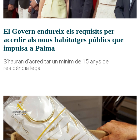
El Govern endureix els requisits per
accedir als nous habitatges públics que
impulsa a Palma
S'hauran d'acreditar un mínim de 15 anys de
residència legal