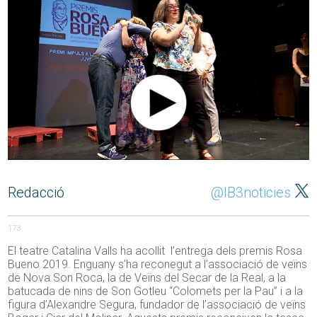
Redacció
@IB3noticies
173
El teatre Catalina Valls ha acollit l’entrega dels premis Rosa
Bueno 2019. Enguany s’ha reconegut a l’associació de veïns
de Nova Son Roca, la de Veïns del Secar de la Real, a la
batucada de nins de Son Gotleu “Colomets per la Pau” i a la
figura d’Alexandre Segura, fundador de l’associació de veïns