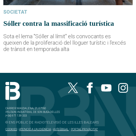
SOCIETAT
Sóller contra la massificació turística
Sota el lema "Sóller al límit" els convocants es
queixen de la proliferació del lloguer turístic i l'excés
de trànsit en temporada alta
CARRER MAGDALENA, 21, 07180
POLÍGON INDUSTRIAL DE SON BUGADELLES
(+34) 971 139 333
© ENS PÚBLIC DE RADIOTELEVISIÓ DE LES ILLES BALEARS
COOKIES
|
ATENCIÓ A L'AUDIÈNCIA
|
AVÍS LEGAL
|
PORTAL PRIVACITAT