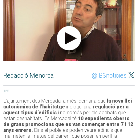
Redacció Menorca
@IB3noticies
165
L’ajuntament des Mercadal a més, demana que
la nova
llei
autonòmica de l’habitatge
inclogui una
regulació per a
aquest tipus d’edificis
i no només per als acabats que
estan deshabitats. Es Mercadal té
10 expedients oberts
de grans promocions que es van començar entre 7 i 12
anys enrere.
Dins el poble es poden veure edificis que
malmeten la imatge del carrer i que posen en perill la