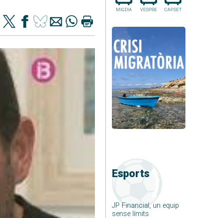
MIGDIA
VESPRE
CAP.SET
Esports
JP Financial, un equip
sense límits