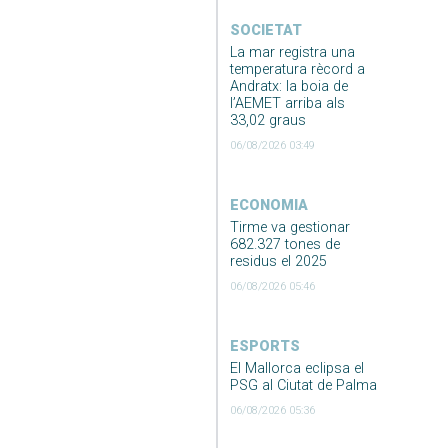
SOCIETAT
La mar registra una
temperatura rècord a
Andratx: la boia de
l’AEMET arriba als
33,02 graus
06/08/2026 03:49
ECONOMIA
Tirme va gestionar
682.327 tones de
residus el 2025
06/08/2026 05:46
ESPORTS
El Mallorca eclipsa el
PSG al Ciutat de Palma
06/08/2026 05:36