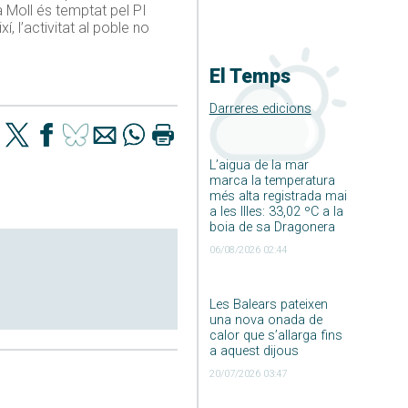
a Moll és temptat pel PI
í, l’activitat al poble no
El Temps
Darreres edicions
L’aigua de la mar
marca la temperatura
més alta registrada mai
a les Illes: 33,02 ºC a la
boia de sa Dragonera
06/08/2026 02:44
Les Balears pateixen
una nova onada de
calor que s’allarga fins
a aquest dijous
20/07/2026 03:47