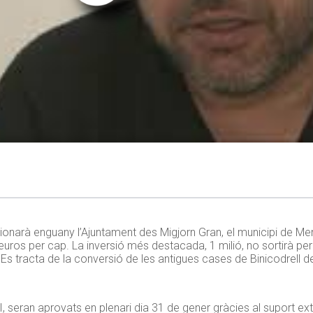
tionarà enguany l’Ajuntament des Migjorn Gran, el municipi de M
uros per cap. La inversió més destacada, 1 milió, no sortirà per
. Es tracta de la conversió de les antigues cases de Binicodrell 
, seran aprovats en plenari dia 31 de gener gràcies al suport ex