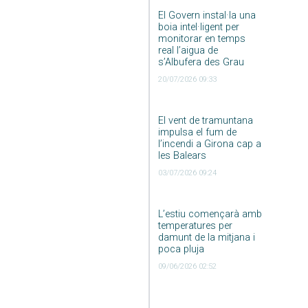
El Govern instal·la una
boia intel·ligent per
monitorar en temps
real l’aigua de
s’Albufera des Grau
20/07/2026 09:33
El vent de tramuntana
impulsa el fum de
l’incendi a Girona cap a
les Balears
03/07/2026 09:24
L’estiu començarà amb
temperatures per
damunt de la mitjana i
poca pluja
09/06/2026 02:52