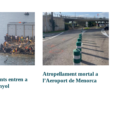
Atropellament mortal a
nts entren a
l’Aeroport de Menorca
anyol