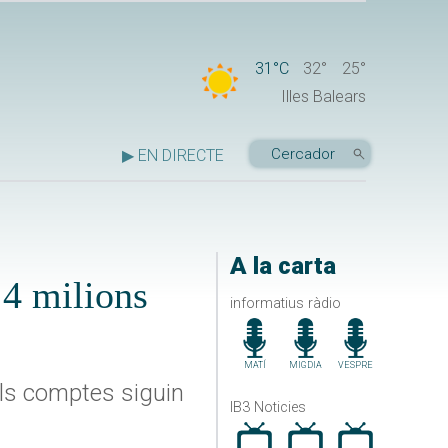
31°C
32°
25°
Illes Balears
▶ EN DIRECTE
A la carta
 4 milions
informatius ràdio
MATÍ
MIGDIA
VESPRE
 els comptes siguin
IB3 Noticies