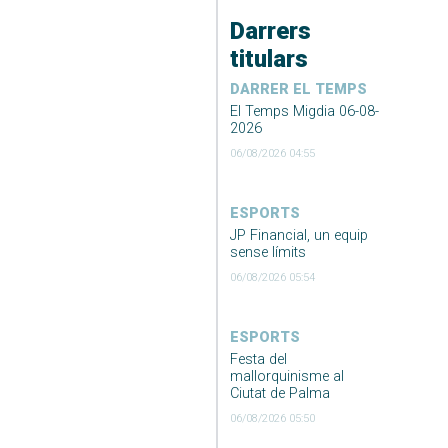
Darrers
titulars
DARRER EL TEMPS
El Temps Migdia 06-08-
2026
06/08/2026 04:55
ESPORTS
JP Financial, un equip
sense límits
06/08/2026 05:54
ESPORTS
Festa del
mallorquinisme al
Ciutat de Palma
06/08/2026 05:50