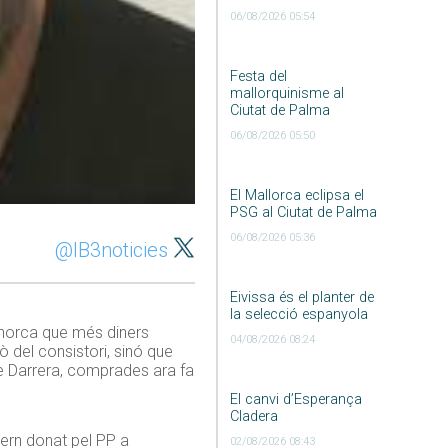
06/08/2026 05:54
Festa del
mallorquinisme al
Ciutat de Palma
06/08/2026 05:50
El Mallorca eclipsa el
PSG al Ciutat de Palma
06/08/2026 05:36
@IB3noticies
Eivissa és el planter de
la selecció espanyola
enorca que més diners
04/08/2026 08:24
ò del consistori, sinó que
de Darrera, comprades ara fa
El canvi d’Esperança
Cladera
tern donat pel PP a
02/08/2026 08:43