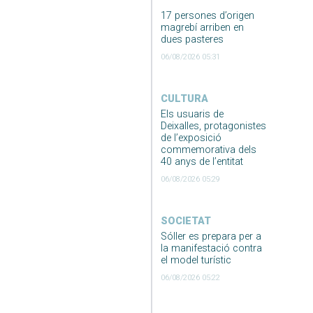
17 persones d’origen
magrebí arriben en
dues pasteres
06/08/2026 05:31
CULTURA
Els usuaris de
Deixalles, protagonistes
de l’exposició
commemorativa dels
40 anys de l’entitat
06/08/2026 05:29
SOCIETAT
Sóller es prepara per a
la manifestació contra
el model turístic
06/08/2026 05:22