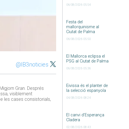
06/08/2026 05:54
Festa del
mallorquinisme al
Ciutat de Palma
06/08/2026 05:50
El Mallorca eclipsa el
PSG al Ciutat de Palma
@IB3noticies
06/08/2026 05:36
Eivissa és el planter de
 Migjorn Gran. Després
la selecció espanyola
essa, visiblement
04/08/2026 08:24
e les cases consistorials,
El canvi d’Esperança
Cladera
02/08/2026 08:43