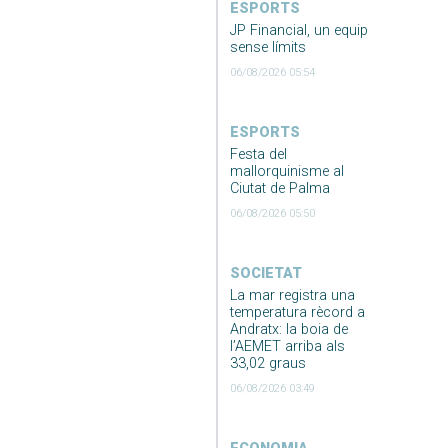
ESPORTS
JP Financial, un equip
sense límits
06/08/2026 05:54
ESPORTS
Festa del
mallorquinisme al
Ciutat de Palma
06/08/2026 05:50
SOCIETAT
La mar registra una
temperatura rècord a
Andratx: la boia de
l’AEMET arriba als
33,02 graus
06/08/2026 03:49