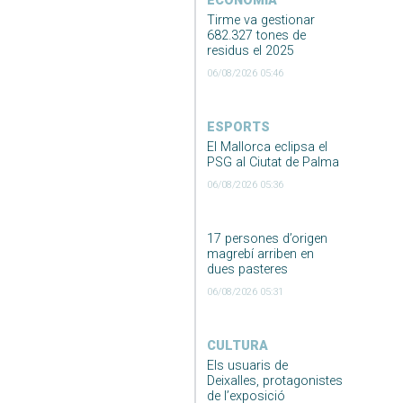
ECONOMIA
Tirme va gestionar
682.327 tones de
residus el 2025
06/08/2026 05:46
ESPORTS
El Mallorca eclipsa el
PSG al Ciutat de Palma
06/08/2026 05:36
17 persones d’origen
magrebí arriben en
dues pasteres
06/08/2026 05:31
CULTURA
Els usuaris de
Deixalles, protagonistes
de l’exposició