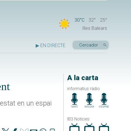
30°C
32°
25°
Illes Balears
▶ EN DIRECTE
A la carta
ent
informatius ràdio
estat en un espai
MATÍ
MIGDIA
VESPRE
IB3 Noticies