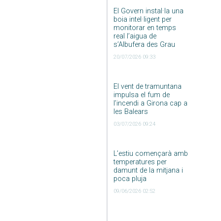
El Govern instal·la una
boia intel·ligent per
monitorar en temps
real l’aigua de
s’Albufera des Grau
20/07/2026 09:33
El vent de tramuntana
impulsa el fum de
l’incendi a Girona cap a
les Balears
03/07/2026 09:24
L’estiu començarà amb
temperatures per
damunt de la mitjana i
poca pluja
09/06/2026 02:52