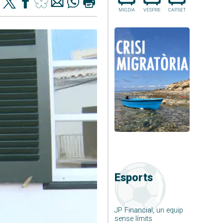
MIGDIA
VESPRE
CAP.SET
Esports
JP Financial, un equip
sense límits