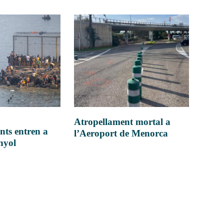
Atropellament mortal a
nts entren a
l’Aeroport de Menorca
anyol