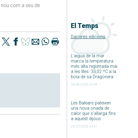
de nou com a seu de
El Temps
Darreres edicions
L’aigua de la mar
marca la temperatura
més alta registrada mai
a les Illes: 33,02 ºC a la
boia de sa Dragonera
06/08/2026 02:44
Les Balears pateixen
una nova onada de
calor que s’allarga fins
a aquest dijous
20/07/2026 03:47