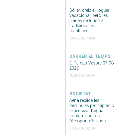
Sóller, creix el lloguer
vacacional, però les
places de turisme
tradicional es
mantenen
08/08/2026 10:24
DARRER EL TEMPS
El Temps Vespre 07-08-
2026
08/08/2026 08:59
SOCIETAT
Aena replica les
denúncies per captació
excessiva d’aigua i
contaminació a
l’Aeroport d’Eivissa
07/08/2026 09:59