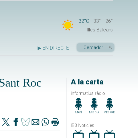
32°C
33°
26°
Illes Balears
▶ EN DIRECTE
 Sant Roc
A la carta
informatius ràdio
MATÍ
MIGDIA
VESPRE
IB3 Noticies