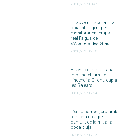
20/07/2026 03:47
El Govern instal·la una
boia intel·ligent per
monitorar en temps
real l’aigua de
s’Albufera des Grau
20/07/2026 09:33
El vent de tramuntana
impulsa el fum de
l’incendi a Girona cap a
les Balears
03/07/2026 09:24
L’estiu començarà amb
temperatures per
damunt de la mitjana i
poca pluja
09/06/2026 02:52