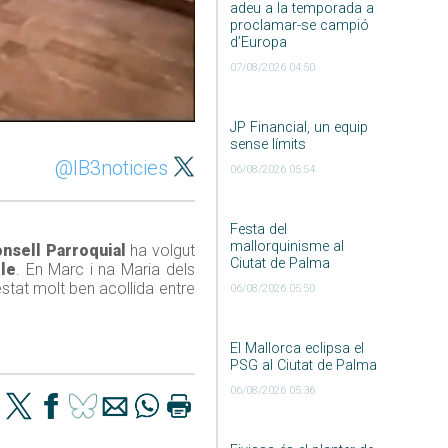
adeu a la temporada a
proclamar-se campió
d’Europa
07/08/2026 04:50
JP Financial, un equip
sense límits
@IB3noticies
06/08/2026 05:54
Festa del
mallorquinisme al
nsell Parroquial
ha volgut
Ciutat de Palma
le
. En Marc i na Maria dels
estat molt ben acollida entre
06/08/2026 05:50
El Mallorca eclipsa el
PSG al Ciutat de Palma
06/08/2026 05:36