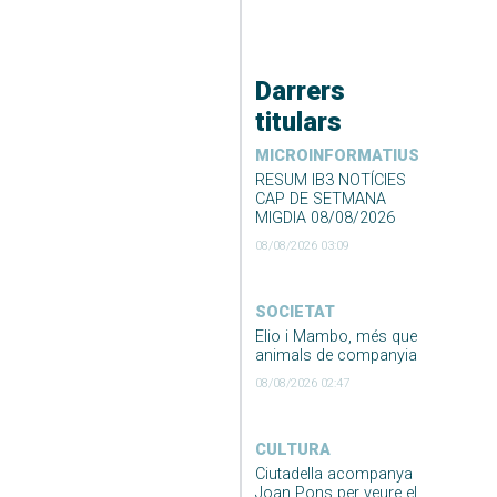
Darrers
titulars
MICROINFORMATIUS
RESUM IB3 NOTÍCIES
CAP DE SETMANA
MIGDIA 08/08/2026
08/08/2026 03:09
SOCIETAT
Elio i Mambo, més que
animals de companyia
08/08/2026 02:47
CULTURA
Ciutadella acompanya
Joan Pons per veure el