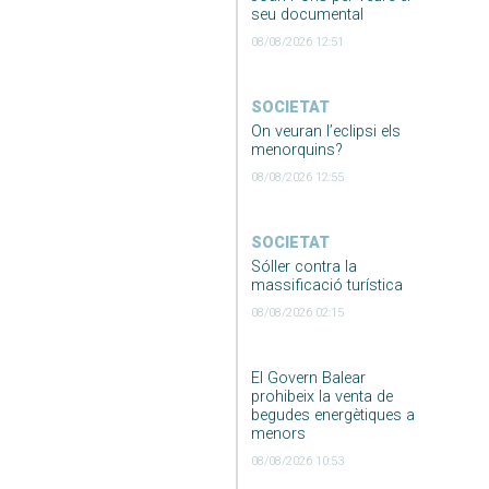
seu documental
08/08/2026 12:51
SOCIETAT
On veuran l’eclipsi els
menorquins?
08/08/2026 12:55
SOCIETAT
Sóller contra la
massificació turística
08/08/2026 02:15
El Govern Balear
prohibeix la venta de
begudes energètiques a
menors
08/08/2026 10:53