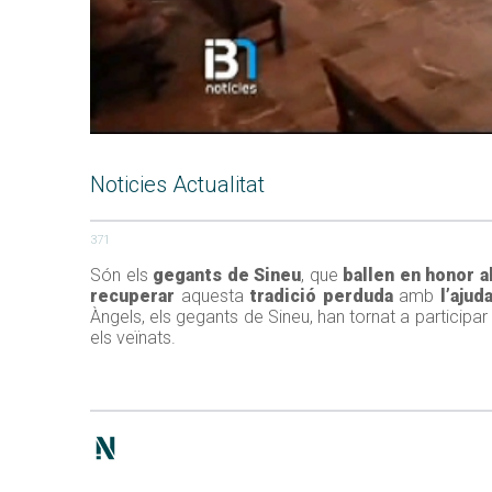
Noticies Actualitat
371
Són els
gegants de Sineu
, que
ballen en honor a
recuperar
aquesta
tradició perduda
amb
l’ajud
Àngels, els gegants de Sineu, han tornat a participa
els veïnats.