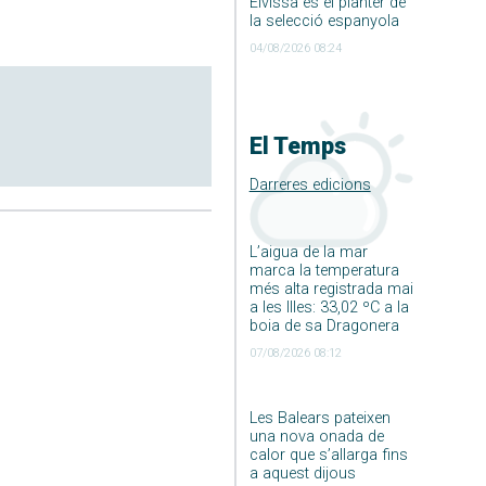
Eivissa és el planter de
la selecció espanyola
04/08/2026 08:24
El Temps
Darreres edicions
L’aigua de la mar
marca la temperatura
més alta registrada mai
a les Illes: 33,02 ºC a la
boia de sa Dragonera
07/08/2026 08:12
Les Balears pateixen
una nova onada de
calor que s’allarga fins
a aquest dijous