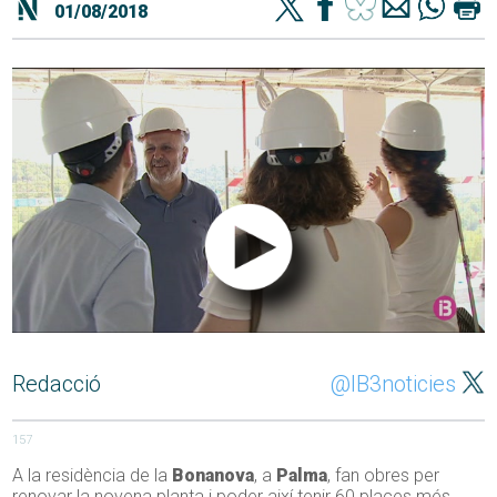
01/08/2018
Redacció
@IB3noticies
157
A la residència de la
Bonanova
, a
Palma
, fan obres per
renovar la novena planta i poder així tenir 60 places més