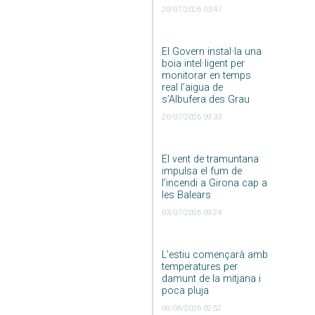
20/07/2026 03:47
El Govern instal·la una
boia intel·ligent per
monitorar en temps
real l’aigua de
s’Albufera des Grau
20/07/2026 09:33
El vent de tramuntana
impulsa el fum de
l’incendi a Girona cap a
les Balears
03/07/2026 09:24
L’estiu començarà amb
temperatures per
damunt de la mitjana i
poca pluja
09/06/2026 02:52