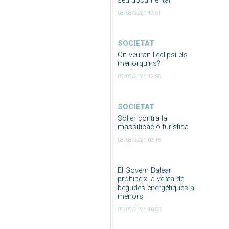
seu documental
08/08/2026 12:51
SOCIETAT
On veuran l’eclipsi els
menorquins?
08/08/2026 12:55
SOCIETAT
Sóller contra la
massificació turística
08/08/2026 02:15
El Govern Balear
prohibeix la venta de
begudes energètiques a
menors
08/08/2026 10:53