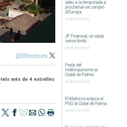
adeu a la temporada a
proclamar-se campió
d’Europa
07/08/2026 04:50
JP Financial, un equip
sense límits
06/08/2026 05:54
@IB3noticies
Festa del
mallorquinisme al
Ciutat de Palma
otels més de 4 estrelles
.
06/08/2026 05:50
.
El Mallorca eclipsa el
PSG al Ciutat de Palma
06/08/2026 05:36