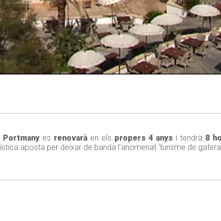
e Portmany
es
renovarà
en els
propers 4 anys
i tendrà
8 h
ística aposta per deixar de banda l’anomenat ‘turisme de gatera’