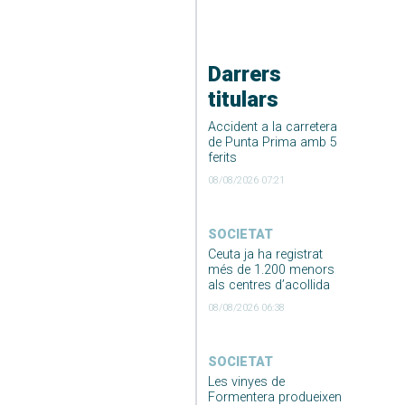
Darrers
titulars
Accident a la carretera
de Punta Prima amb 5
ferits
08/08/2026 07:21
SOCIETAT
Ceuta ja ha registrat
més de 1.200 menors
als centres d’acollida
08/08/2026 06:38
SOCIETAT
Les vinyes de
Formentera produeixen