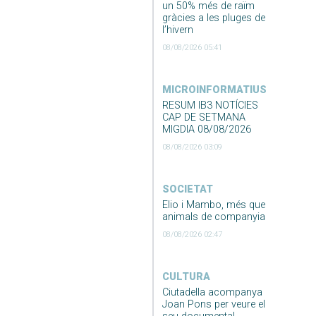
un 50% més de raïm
gràcies a les pluges de
l’hivern
08/08/2026 05:41
MICROINFORMATIUS
RESUM IB3 NOTÍCIES
CAP DE SETMANA
MIGDIA 08/08/2026
08/08/2026 03:09
SOCIETAT
Elio i Mambo, més que
animals de companyia
08/08/2026 02:47
CULTURA
Ciutadella acompanya
Joan Pons per veure el