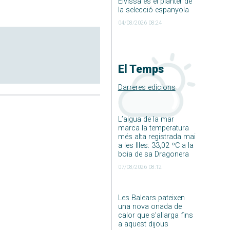
Eivissa és el planter de
la selecció espanyola
04/08/2026 08:24
El Temps
Darreres edicions
L’aigua de la mar
marca la temperatura
més alta registrada mai
a les Illes: 33,02 ºC a la
boia de sa Dragonera
07/08/2026 08:12
Les Balears pateixen
una nova onada de
calor que s’allarga fins
a aquest dijous