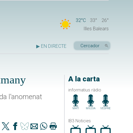
32°C
33°
26°
Illes Balears
▶ EN DIRECTE
rtmany
A la carta
informatius ràdio
nda l'anomenat
MATÍ
MIGDIA
VESPRE
IB3 Noticies