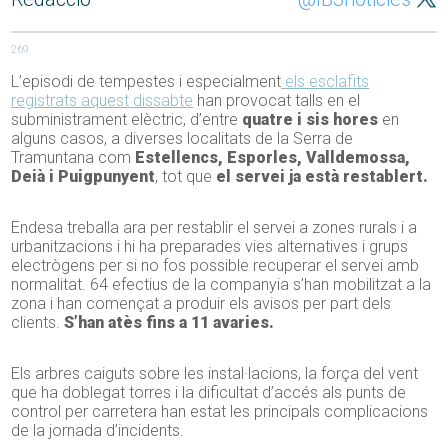
269
L’episodi de tempestes i especialment
els esclafits
registrats aquest dissabte
han provocat talls en el
subministrament elèctric, d’entre
quatre i sis hores
en
alguns casos, a diverses localitats de la Serra de
Tramuntana com
Estellencs, Esporles, Valldemossa,
Deià i Puigpunyent
, tot que
el servei ja està restablert.
Endesa treballa ara per restablir el servei a zones rurals i a
urbanitzacions i hi ha preparades vies alternatives i grups
electrògens per si no fos possible recuperar el servei amb
normalitat. 64 efectius de la companyia s’han mobilitzat a la
zona i han començat a produir els avisos per part dels
clients.
S’han atès fins a 11 avaries.
Els arbres caiguts sobre les instal·lacions, la força del vent
que ha doblegat torres i la dificultat d’accés als punts de
control per carretera han estat les principals complicacions
de la jornada d’incidents.