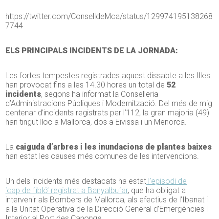
https://twitter.com/ConselldeMca/status/129974195138268
7744
ELS PRINCIPALS INCIDENTS DE LA JORNADA:
Les fortes tempestes registrades aquest dissabte a les Illes
han provocat fins a les 14.30 hores un total de
52
incidents
, segons ha informat la Conselleria
d’Administracions Públiques i Modernització. Del més de mig
centenar d’incidents registrats per l’112, la gran majoria (49)
han tingut lloc a Mallorca, dos a Eivissa i un Menorca.
La
caiguda d’arbres i les inundacions de plantes baixes
han estat les causes més comunes de les intervencions.
Un dels incidents més destacats ha estat
l’episodi de
‘cap de fibló’ registrat a Banyalbufar
, que ha obligat a
intervenir als Bombers de Mallorca, als efectius de l’Ibanat i
a la Unitat Operativa de la Direcció General d’Emergències i
Interior al Port des Canonge.