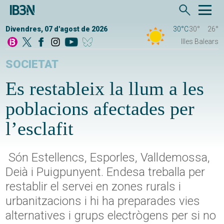
Divendres, 07 d'agost de 2026
30°C
30°
26°
Illes Balears
SOCIETAT
Es restableix la llum a les
poblacions afectades per
l’esclafit
Són Estellencs, Esporles, Valldemossa,
Deià i Puigpunyent. Endesa treballa per
restablir el servei en zones rurals i
urbanitzacions i hi ha preparades vies
alternatives i grups electrògens per si no