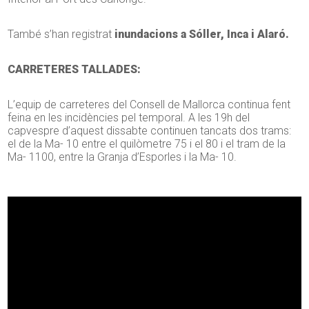
També s’han registrat
inundacions a Sóller, Inca i Alaró.
CARRETERES TALLADES:
L’equip de carreteres del Consell de Mallorca continua fent
feina en les incidències pel temporal. A les 19h del
capvespre d’aquest dissabte continuen tancats dos trams:
el de la Ma- 10 entre el quilòmetre 75 i el 80 i el tram de la
Ma- 1100, entre la Granja d’Esporles i la Ma- 10.