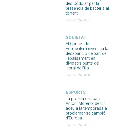
des Codolar per la
presència de bacteris al
torrent
07/08/2026 09:03
SOCIETAT
El Consell de
Formentera investiga la
desaparició de part de
l’abalisament en
diversos punts del
litoral de l’illa
07/08/2026 08:28
ESPORTS
La proesa de Joan
Antoni Moreno, de dir
adeu a la temporada a
proclamar-se campió
d’Europa
07/08/2026 04:50