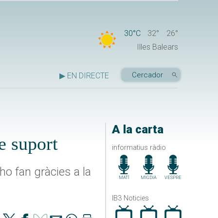
30°C
32°
26°
Illes Balears
▶ EN DIRECTE
A la carta
e suport
informatius ràdio
ho fan gràcies a la
MATÍ
MIGDIA
VESPRE
IB3 Noticies