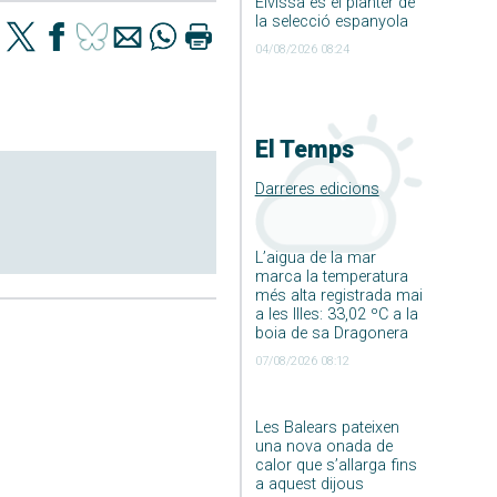
Eivissa és el planter de
la selecció espanyola
04/08/2026 08:24
El Temps
Darreres edicions
L’aigua de la mar
marca la temperatura
més alta registrada mai
a les Illes: 33,02 ºC a la
boia de sa Dragonera
07/08/2026 08:12
Les Balears pateixen
una nova onada de
calor que s’allarga fins
a aquest dijous