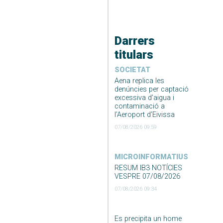
Darrers
titulars
SOCIETAT
Aena replica les
denúncies per captació
excessiva d’aigua i
contaminació a
l’Aeroport d’Eivissa
07/08/2026 09:59
MICROINFORMATIUS
RESUM IB3 NOTÍCIES
VESPRE 07/08/2026
07/08/2026 09:34
Es precipita un home