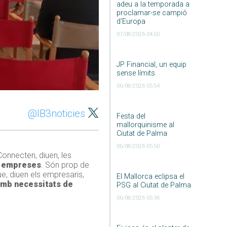
adeu a la temporada a
proclamar-se campió
d’Europa
07/08/2026 04:50
JP Financial, un equip
sense límits
06/08/2026 05:54
@IB3noticies
Festa del
mallorquinisme al
Ciutat de Palma
06/08/2026 05:50
onnecten, diuen, les
0 empreses
. Són prop de
ue, diuen els empresaris,
El Mallorca eclipsa el
mb necessitats de
PSG al Ciutat de Palma
06/08/2026 05:36