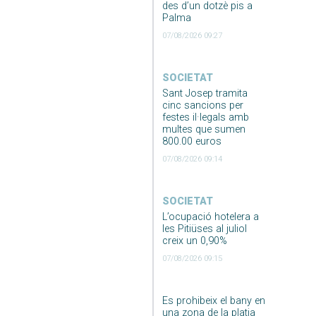
des d’un dotzè pis a
Palma
07/08/2026 09:27
SOCIETAT
Sant Josep tramita
cinc sancions per
festes il·legals amb
multes que sumen
800.00 euros
07/08/2026 09:14
SOCIETAT
L’ocupació hotelera a
les Pitiüses al juliol
creix un 0,90%
07/08/2026 09:15
Es prohibeix el bany en
una zona de la platja