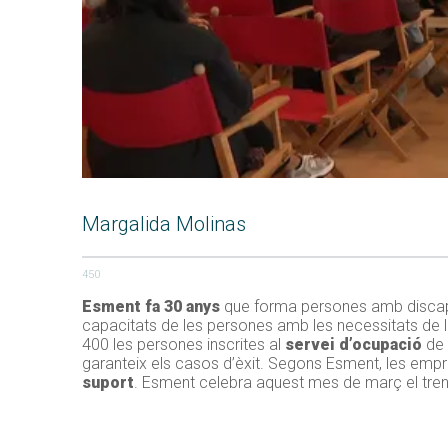
Margalida Molinas
450
Esment fa 30 anys
que forma persones amb discapac
capacitats de les persones amb les necessitats de la
400 les persones inscrites al
servei d’ocupació
de l
garanteix els casos d’èxit. Segons Esment, les em
suport
. Esment celebra aquest mes de març el trent