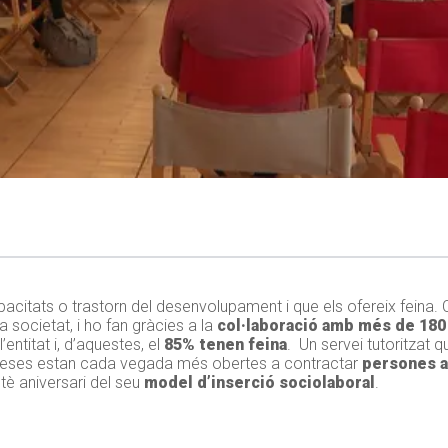
itats o trastorn del desenvolupament i que els ofereix feina. C
 societat, i ho fan gràcies a la
col·laboració amb més de 18
’entitat i, d’aquestes, el
85% tenen feina
. Un servei tutoritzat q
preses estan cada vegada més obertes a contractar
persones a
è aniversari del seu
model d’inserció sociolaboral
.