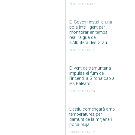
20/07/2026 03:47
El Govern instal·la una
boia intel·ligent per
monitorar en temps
real l’aigua de
s’Albufera des Grau
20/07/2026 09:33
El vent de tramuntana
impulsa el fum de
l’incendi a Girona cap a
les Balears
03/07/2026 09:24
L’estiu començarà amb
temperatures per
damunt de la mitjana i
poca pluja
09/06/2026 02:52