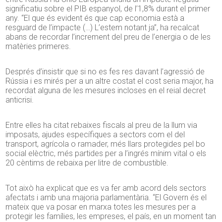
significatiu sobre el PIB espanyol, de l’1,8% durant el primer
any. “El que és evident és que cap economia està a
resguard de l’impacte (…) L’estem notant ja”, ha recalcat
abans de recordar l’increment del preu de l’energia o de les
matèries primeres.
Després d’insistir que si no es fes res davant l’agressió de
Rússia i es mirés per a un altre costat el cost seria major, ha
recordat alguna de les mesures incloses en el reial decret
anticrisi.
Entre elles ha citat rebaixes fiscals al preu de la llum via
imposats, ajudes específiques a sectors com el del
transport, agrícola o ramader, més llars protegides pel bo
social elèctric, més partides per a l’ingrés mínim vital o els
20 cèntims de rebaixa per litre de combustible.
Tot això ha explicat que es va fer amb acord dels sectors
afectats i amb una majoria parlamentària. “El Govern és el
mateix que va posar en marxa totes les mesures per a
protegir les famílies, les empreses, el país, en un moment tan