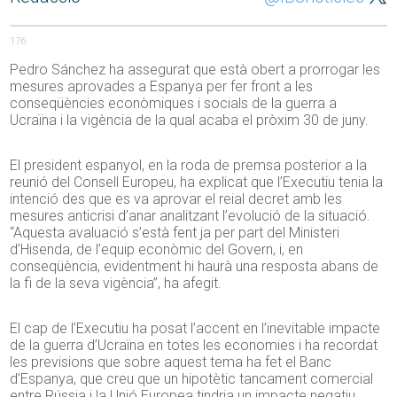
176
Pedro Sánchez ha assegurat que està obert a prorrogar les
mesures aprovades a Espanya per fer front a les
conseqüències econòmiques i socials de la guerra a
Ucraïna i la vigència de la qual acaba el pròxim 30 de juny.
El president espanyol, en la roda de premsa posterior a la
reunió del Consell Europeu, ha explicat que l’Executiu tenia la
intenció des que es va aprovar el reial decret amb les
mesures anticrisi d’anar analitzant l’evolució de la situació.
“Aquesta avaluació s’està fent ja per part del Ministeri
d’Hisenda, de l’equip econòmic del Govern, i, en
conseqüència, evidentment hi haurà una resposta abans de
la fi de la seva vigència”, ha afegit.
El cap de l’Executiu ha posat l’accent en l’inevitable impacte
de la guerra d’Ucraïna en totes les economies i ha recordat
les previsions que sobre aquest tema ha fet el Banc
d’Espanya, que creu que un hipotètic tancament comercial
entre Rússia i la Unió Europea tindria un impacte negatiu