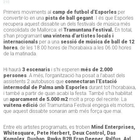
210
Primers moviments al
camp de futbol d’Esporles
per
convertir-lo en una
pista de ball gegant
. I és que Esporles
recupera aquest dissabte un dels festivals de música més
consolidats de Mallorca: el
Tramuntana Festival.
En total,
s’han programant
una vintena d’artistes locals i
internacionals
per a una
sessió de
música de ball de 12
hores
, de les 18.00 hores de l’horabaixa a les 06.00 hores
de la matinada.
Hi haurà
3 escenaris
i s’hi esperen
més de 2.000
persones
. A més, l’organització ha posat a l’abast dels
assistents 2 autobusos que
connectaran l’Estació
intermodal de Palma amb Esporles
durant tot l’horabaixa,
i també a partir de quan acabi la festa. També s’ha habilitat
un
aparcament de 5.000 m2
molt a prop del recinte. La
vuitena edició
del Tramuntana Festival engega els motors,
que aquest dissabte sonaran amb més força que mai.
Entre els artistes programats, es troben
Mind Enterprises,
Whitesquare, Pete Herbert, Deux Control, Das
Komplex, Dushan, Rayko B2B Fran Deeper, Ralfus, Axl