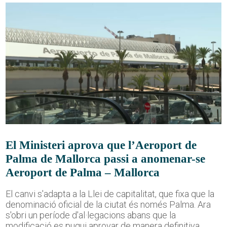
El Ministeri aprova que l’Aeroport de
Palma de Mallorca passi a anomenar-se
Aeroport de Palma – Mallorca
El canvi s'adapta a la Llei de capitalitat, que fixa que la
denominació oficial de la ciutat és només Palma. Ara
s'obri un període d'al·legacions abans que la
modificació es pugui aprovar de manera definitiva.