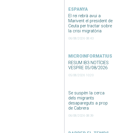
ESPANYA
El rei rebrà avui a
Marivent el president de
Ceuta per tractar sobre
la crisi migratòria
06/08/2026 08:43
MICROINFORMATIUS
RESUM IB3 NOTÍCIES
VESPRE 05/08/2026
05/08/2026 10:20
Se suspèn la cerca
dels migrants
desapareguts a prop
de Cabrera
06/08/2026 08:39