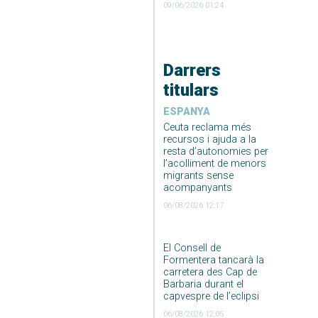
09/06/2026 01:24
Darrers
titulars
ESPANYA
Ceuta reclama més
recursos i ajuda a la
resta d’autonomies per
l’acolliment de menors
migrants sense
acompanyants
06/08/2026 12:17
El Consell de
Formentera tancarà la
carretera des Cap de
Barbaria durant el
capvespre de l’eclipsi
06/08/2026 12:05