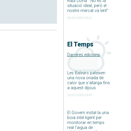
Raúl Llona: ”No és la
situació ideal, però el
nostre mercat va lent”
29/07/2026 05:22
El Temps
Darreres edicions
Les Balears pateixen
una nova onada de
calor que s’allarga fins
a aquest dijous
20/07/2026 03:47
El Govern instal·la una
boia intel·ligent per
monitorar en temps
real l’aigua de