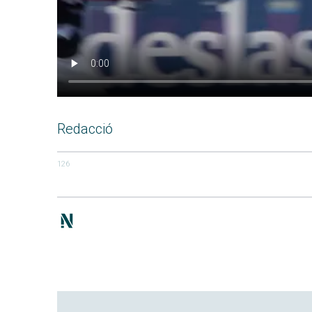
Redacció
126