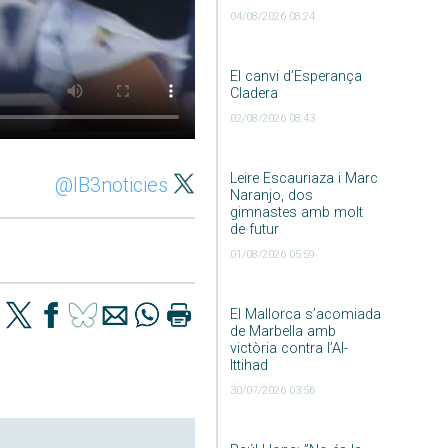
04/08/2026 08:24
El canvi d’Esperança
Cladera
02/08/2026 08:43
Leire Escauriaza i Marc
@IB3noticies
Naranjo, dos
gimnastes amb molt
de futur
01/08/2026 05:59
El Mallorca s’acomiada
de Marbella amb
victòria contra l’Al-
Ittihad
30/07/2026 03:56