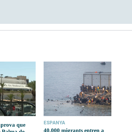
ESPANYA
 aprova que
40.000 migrants entren a
e Palma de