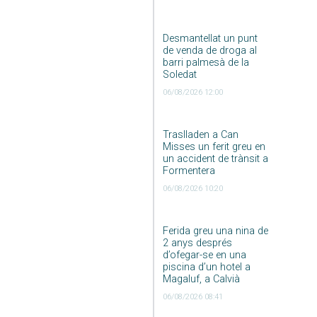
Desmantellat un punt
de venda de droga al
barri palmesà de la
Soledat
06/08/2026 12:00
Traslladen a Can
Misses un ferit greu en
un accident de trànsit a
Formentera
06/08/2026 10:20
Ferida greu una nina de
2 anys després
d’ofegar-se en una
piscina d’un hotel a
Magaluf, a Calvià
06/08/2026 08:41