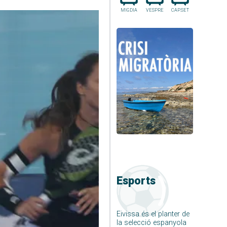
MIGDIA
VESPRE
CAP.SET
Esports
Eivissa és el planter de
la selecció espanyola