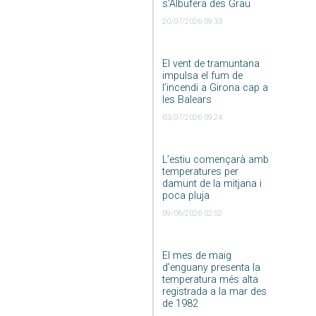
s’Albufera des Grau
20/07/2026 09:33
El vent de tramuntana
impulsa el fum de
l’incendi a Girona cap a
les Balears
03/07/2026 09:24
L’estiu començarà amb
temperatures per
damunt de la mitjana i
poca pluja
09/06/2026 02:52
El mes de maig
d’enguany presenta la
temperatura més alta
registrada a la mar des
de 1982