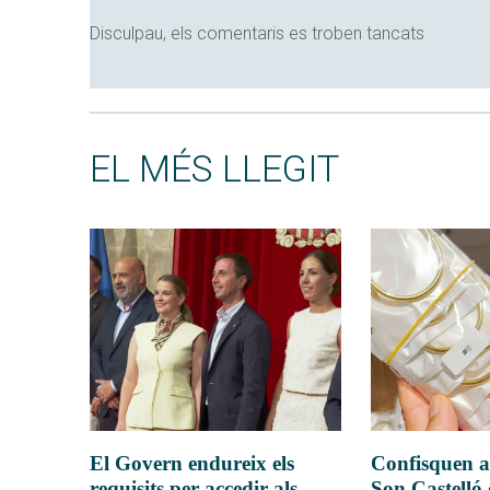
Disculpau, els comentaris es troben tancats
EL MÉS LLEGIT
El Govern endureix els
Confisquen a
requisits per accedir als
Son Castelló