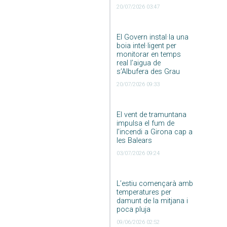
20/07/2026 03:47
El Govern instal·la una
boia intel·ligent per
monitorar en temps
real l’aigua de
s’Albufera des Grau
20/07/2026 09:33
El vent de tramuntana
impulsa el fum de
l’incendi a Girona cap a
les Balears
03/07/2026 09:24
L’estiu començarà amb
temperatures per
damunt de la mitjana i
poca pluja
09/06/2026 02:52