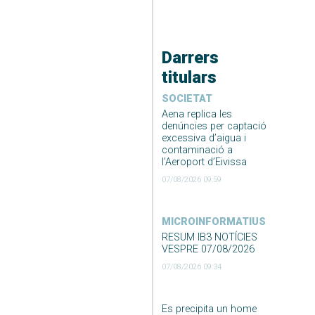
Darrers
titulars
SOCIETAT
Aena replica les
denúncies per captació
excessiva d’aigua i
contaminació a
l’Aeroport d’Eivissa
07/08/2026 09:59
MICROINFORMATIUS
RESUM IB3 NOTÍCIES
VESPRE 07/08/2026
07/08/2026 09:34
Es precipita un home