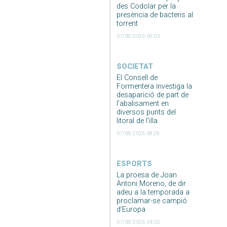
des Codolar per la
presència de bacteris al
torrent
07/08/2026 09:03
SOCIETAT
El Consell de
Formentera investiga la
desaparició de part de
l’abalisament en
diversos punts del
litoral de l’illa
07/08/2026 08:28
ESPORTS
La proesa de Joan
Antoni Moreno, de dir
adeu a la temporada a
proclamar-se campió
d’Europa
07/08/2026 04:50