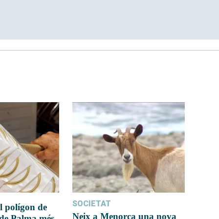
SOCIETAT
l polígon de
Neix a Menorca una nova
 de Palma més