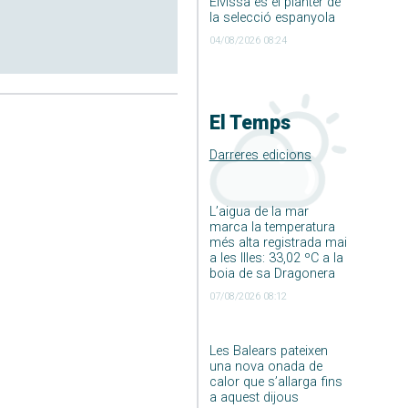
Eivissa és el planter de
la selecció espanyola
04/08/2026 08:24
El Temps
Darreres edicions
L’aigua de la mar
marca la temperatura
més alta registrada mai
a les Illes: 33,02 ºC a la
boia de sa Dragonera
07/08/2026 08:12
Les Balears pateixen
una nova onada de
calor que s’allarga fins
a aquest dijous