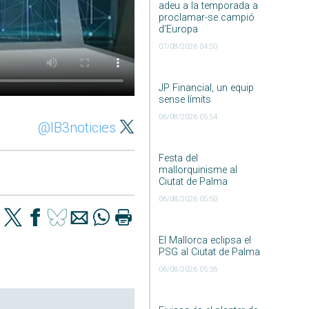
adeu a la temporada a
proclamar-se campió
d’Europa
07/08/2026 04:50
JP Financial, un equip
sense límits
06/08/2026 05:54
@IB3noticies
Festa del
mallorquinisme al
Ciutat de Palma
06/08/2026 05:50
El Mallorca eclipsa el
PSG al Ciutat de Palma
06/08/2026 05:36