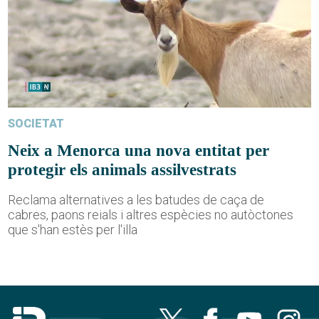
SOCIETAT
Neix a Menorca una nova entitat per
protegir els animals assilvestrats
Reclama alternatives a les batudes de caça de
cabres, paons reials i altres espècies no autòctones
que s'han estès per l'illa