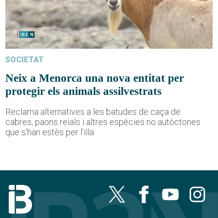
SOCIETAT
Neix a Menorca una nova entitat per
protegir els animals assilvestrats
Reclama alternatives a les batudes de caça de
cabres, paons reials i altres espècies no autòctones
que s'han estès per l'illa