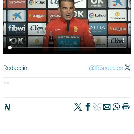
Redacció
@IB3noticies
126