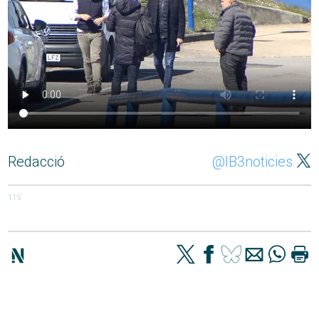
Redacció
@IB3noticies
115