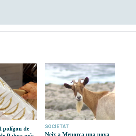
SOCIETAT
l polígon de
Neix a Menorca una nova
 de Palma més