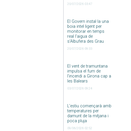
20/07/2026 03:47
El Govern instal·la una
boia intel·ligent per
monitorar en temps
real l’aigua de
s’Albufera des Grau
20/07/2026 09:33
El vent de tramuntana
impulsa el fum de
l’incendi a Girona cap a
les Balears
03/07/2026 09:24
L’estiu començarà amb
temperatures per
damunt de la mitjana i
poca pluja
09/06/2026 02:52