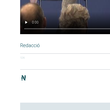
Redacció
126