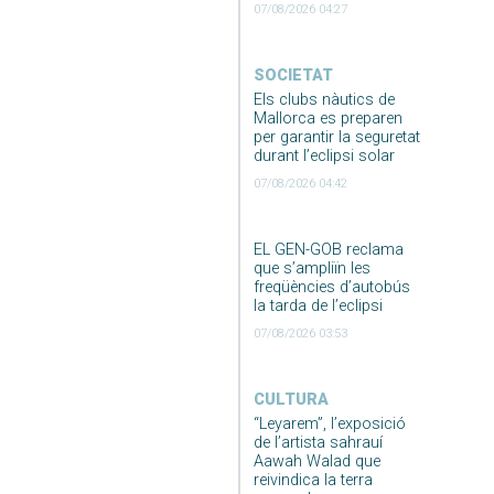
07/08/2026 04:27
SOCIETAT
Els clubs nàutics de
Mallorca es preparen
per garantir la seguretat
durant l’eclipsi solar
07/08/2026 04:42
EL GEN-GOB reclama
que s’ampliïn les
freqüències d’autobús
la tarda de l’eclipsi
07/08/2026 03:53
CULTURA
“Leyarem”, l’exposició
de l’artista sahrauí
Aawah Walad que
reivindica la terra