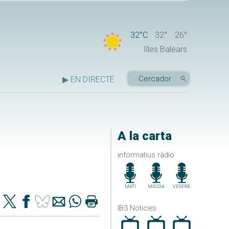
32°C
32°
26°
Illes Balears
▶ EN DIRECTE
A la carta
informatius ràdio
MATÍ
MIGDIA
VESPRE
IB3 Noticies