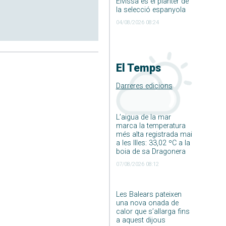
Eivissa és el planter de
la selecció espanyola
04/08/2026 08:24
El Temps
Darreres edicions
L’aigua de la mar
marca la temperatura
més alta registrada mai
a les Illes: 33,02 ºC a la
boia de sa Dragonera
07/08/2026 08:12
Les Balears pateixen
una nova onada de
calor que s’allarga fins
a aquest dijous