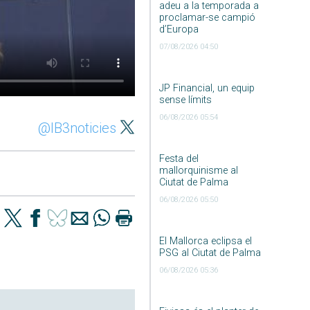
adeu a la temporada a
proclamar-se campió
d’Europa
07/08/2026 04:50
JP Financial, un equip
sense límits
06/08/2026 05:54
@IB3noticies
Festa del
mallorquinisme al
Ciutat de Palma
06/08/2026 05:50
El Mallorca eclipsa el
PSG al Ciutat de Palma
06/08/2026 05:36