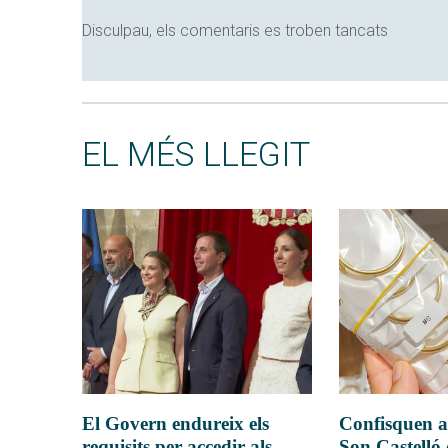
Disculpau, els comentaris es troben tancats
EL MÉS LLEGIT
El Govern endureix els
Confisquen a
requisits per accedir als
Son Castelló