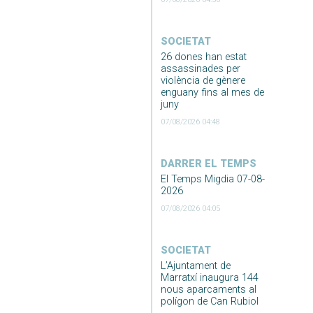
SOCIETAT
26 dones han estat
assassinades per
violència de gènere
enguany fins al mes de
juny
07/08/2026 04:48
DARRER EL TEMPS
El Temps Migdia 07-08-
2026
07/08/2026 04:05
SOCIETAT
L’Ajuntament de
Marratxí inaugura 144
nous aparcaments al
polígon de Can Rubiol