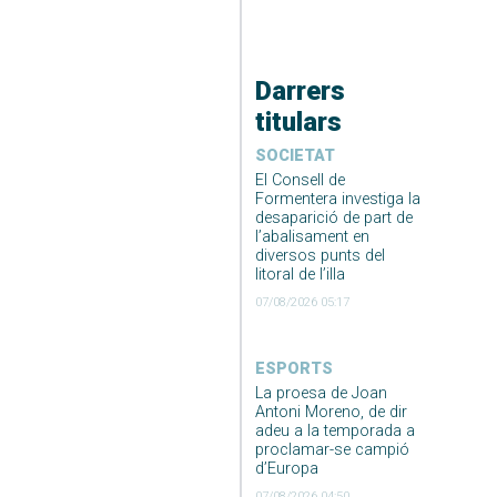
Darrers
titulars
SOCIETAT
El Consell de
Formentera investiga la
desaparició de part de
l’abalisament en
diversos punts del
litoral de l’illa
07/08/2026 05:17
ESPORTS
La proesa de Joan
Antoni Moreno, de dir
adeu a la temporada a
proclamar-se campió
d’Europa
07/08/2026 04:50