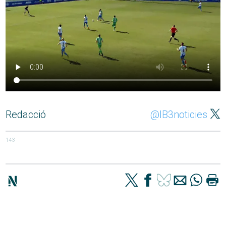
Redacció
@IB3noticies
143