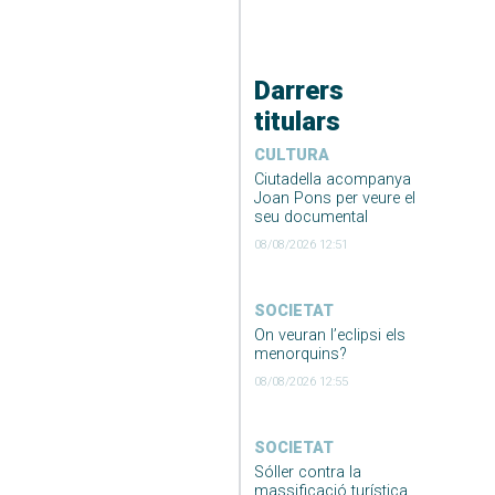
Darrers
titulars
CULTURA
Ciutadella acompanya
Joan Pons per veure el
seu documental
08/08/2026 12:51
SOCIETAT
On veuran l’eclipsi els
menorquins?
08/08/2026 12:55
SOCIETAT
Sóller contra la
massificació turística