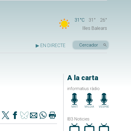
31°C
31°
26°
Illes Balears
▶ EN DIRECTE
A la carta
informatius ràdio
MATÍ
MIGDIA
VESPRE
IB3 Noticies