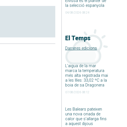
Eivissa és el planter de
la selecció espanyola
04/08/2026 08:24
El Temps
Darreres edicions
L’aigua de la mar
marca la temperatura
més alta registrada mai
a les Illes: 33,02 ºC a la
boia de sa Dragonera
07/08/2026 08:12
Les Balears pateixen
una nova onada de
calor que s’allarga fins
a aquest dijous