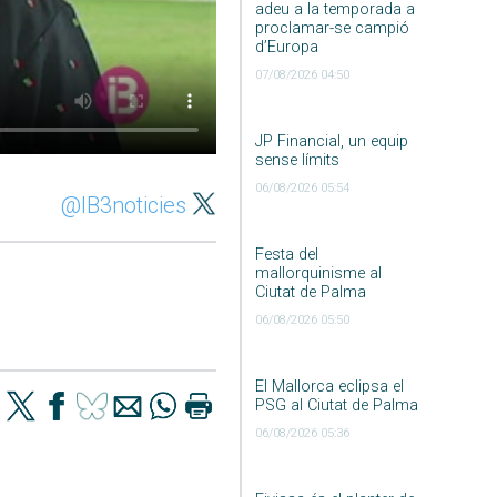
adeu a la temporada a
proclamar-se campió
d’Europa
07/08/2026 04:50
JP Financial, un equip
sense límits
06/08/2026 05:54
@IB3noticies
Festa del
mallorquinisme al
Ciutat de Palma
06/08/2026 05:50
El Mallorca eclipsa el
PSG al Ciutat de Palma
06/08/2026 05:36