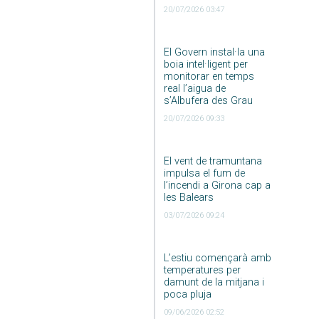
20/07/2026 03:47
El Govern instal·la una
boia intel·ligent per
monitorar en temps
real l’aigua de
s’Albufera des Grau
20/07/2026 09:33
El vent de tramuntana
impulsa el fum de
l’incendi a Girona cap a
les Balears
03/07/2026 09:24
L’estiu començarà amb
temperatures per
damunt de la mitjana i
poca pluja
09/06/2026 02:52