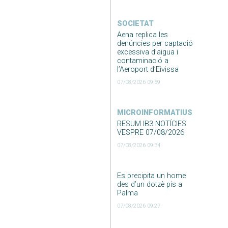
SOCIETAT
Aena replica les
denúncies per captació
excessiva d’aigua i
contaminació a
l’Aeroport d’Eivissa
07/08/2026 09:59
MICROINFORMATIUS
RESUM IB3 NOTÍCIES
VESPRE 07/08/2026
07/08/2026 09:34
Es precipita un home
des d’un dotzè pis a
Palma
07/08/2026 09:27