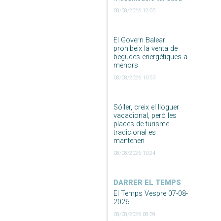
08/08/2026 12:05
El Govern Balear
prohibeix la venta de
begudes energètiques a
menors
08/08/2026 10:53
Sóller, creix el lloguer
vacacional, però les
places de turisme
tradicional es
mantenen
08/08/2026 10:24
DARRER EL TEMPS
El Temps Vespre 07-08-
2026
08/08/2026 08:59