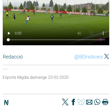
Redacció
@IB3noticies
123
Esports Migdia diumenge 23-02-2020