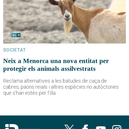
SOCIETAT
Neix a Menorca una nova entitat per
protegir els animals assilvestrats
Reclama alternatives a les batudes de caça de
cabres, paons reials i altres espècies no autòctones
que s'han estès per l'illa