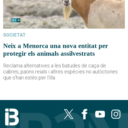
SOCIETAT
Neix a Menorca una nova entitat per
protegir els animals assilvestrats
Reclama alternatives a les batudes de caça de
cabres, paons reials i altres espècies no autòctones
que s'han estès per l'illa