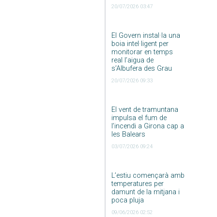
20/07/2026 03:47
El Govern instal·la una
boia intel·ligent per
monitorar en temps
real l’aigua de
s’Albufera des Grau
20/07/2026 09:33
El vent de tramuntana
impulsa el fum de
l’incendi a Girona cap a
les Balears
03/07/2026 09:24
L’estiu començarà amb
temperatures per
damunt de la mitjana i
poca pluja
09/06/2026 02:52