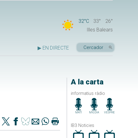
32°C
33°
26°
Illes Balears
▶ EN DIRECTE
A la carta
informatius ràdio
MATÍ
MIGDIA
VESPRE
IB3 Noticies