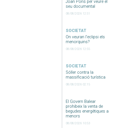
Joan Pons per veure el
seu documental
08/08/2026 12:51
SOCIETAT
On veuran l’eclipsi els
menorquins?
08/08/2026 12:55
SOCIETAT
Sóller contra la
massificació turística
08/08/2026 02:15
El Govern Balear
prohibeix la venta de
begudes energètiques a
menors
08/08/2026 10:53