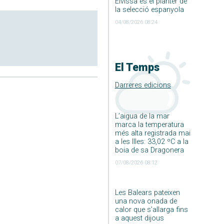
Eivissa és el planter de
la selecció espanyola
04/08/2026 08:24
El Temps
Darreres edicions
L’aigua de la mar
marca la temperatura
més alta registrada mai
a les Illes: 33,02 ºC a la
boia de sa Dragonera
07/08/2026 08:12
Les Balears pateixen
una nova onada de
calor que s’allarga fins
a aquest dijous