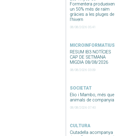
Formentera produeixen
un 50% més de raïm
gràcies a les pluges de
l’hivern
08/08/2026 05:41
MICROINFORMATIUS
RESUM IB3 NOTÍCIES
CAP DE SETMANA
MIGDIA 08/08/2026
08/08/2026 03:09
SOCIETAT
Elio i Mambo, més que
animals de companyia
08/08/2026 07:40
CULTURA
Ciutadella acompanya