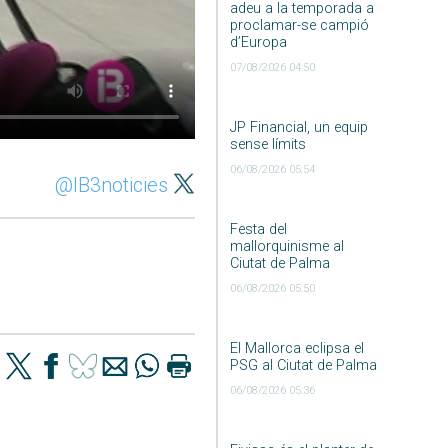
adeu a la temporada a
proclamar-se campió
d’Europa
07/08/2026 04:50
JP Financial, un equip
sense límits
06/08/2026 05:54
@IB3noticies
Festa del
mallorquinisme al
Ciutat de Palma
06/08/2026 05:50
El Mallorca eclipsa el
PSG al Ciutat de Palma
06/08/2026 05:36