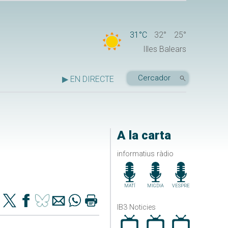
31°C
32°
25°
Illes Balears
▶ EN DIRECTE
A la carta
informatius ràdio
MATÍ
MIGDIA
VESPRE
IB3 Noticies