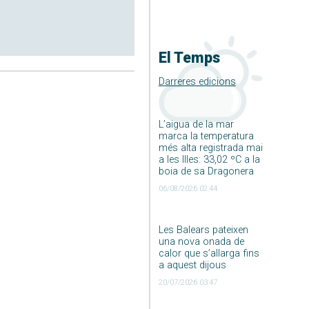
El Temps
Darreres edicions
L’aigua de la mar
marca la temperatura
més alta registrada mai
a les Illes: 33,02 ºC a la
boia de sa Dragonera
06/08/2026 02:44
Les Balears pateixen
una nova onada de
calor que s’allarga fins
a aquest dijous
20/07/2026 03:47