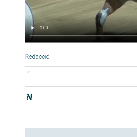
Redacció
148