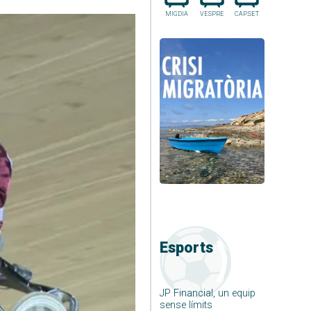
MIGDIA
VESPRE
CAP.SET
Esports
JP Financial, un equip
sense límits