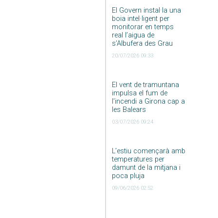
El Govern instal·la una
boia intel·ligent per
monitorar en temps
real l’aigua de
s’Albufera des Grau
20/07/2026 09:33
El vent de tramuntana
impulsa el fum de
l’incendi a Girona cap a
les Balears
03/07/2026 09:24
L’estiu començarà amb
temperatures per
damunt de la mitjana i
poca pluja
09/06/2026 02:52