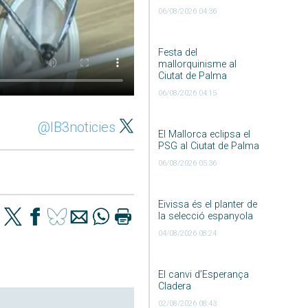
06/08/2026 04:36
Festa del
mallorquinisme al
Ciutat de Palma
06/08/2026 04:15
@IB3noticies
El Mallorca eclipsa el
PSG al Ciutat de Palma
06/08/2026 05:36
Eivissa és el planter de
la selecció espanyola
04/08/2026 08:24
El canvi d’Esperança
Cladera
02/08/2026 08:43