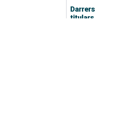
Darrers
titulars
DARRER EL TEMPS
El Temps Migdia 06-08-
2026
06/08/2026 04:55
ESPORTS
JP Financial, un equip
sense límits
06/08/2026 05:54
ESPORTS
Festa del
mallorquinisme al
Ciutat de Palma
06/08/2026 05:50