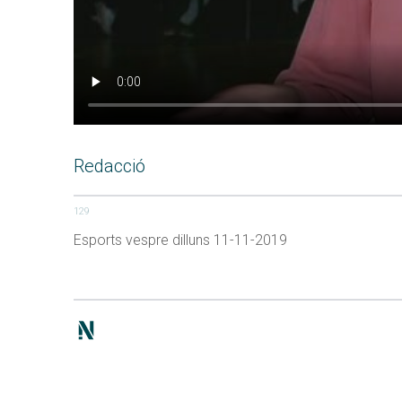
Redacció
129
Esports vespre dilluns 11-11-2019