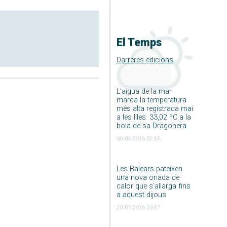
El Temps
Darreres edicions
L’aigua de la mar
marca la temperatura
més alta registrada mai
a les Illes: 33,02 ºC a la
boia de sa Dragonera
06/08/2026 02:44
Les Balears pateixen
una nova onada de
calor que s’allarga fins
a aquest dijous
20/07/2026 03:47