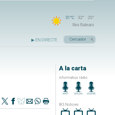
31°C
32°
25°
Illes Balears
▶ EN DIRECTE
A la carta
informatius ràdio
MATÍ
MIGDIA
VESPRE
IB3 Noticies