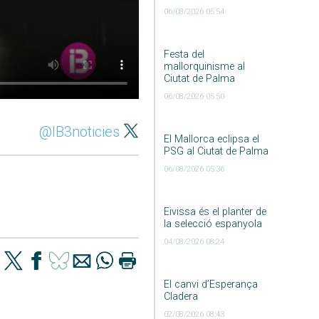
06/08/2026 05:54
Festa del
mallorquinisme al
Ciutat de Palma
06/08/2026 05:50
@IB3noticies
El Mallorca eclipsa el
PSG al Ciutat de Palma
06/08/2026 05:36
Eivissa és el planter de
la selecció espanyola
04/08/2026 08:24
El canvi d’Esperança
Cladera
02/08/2026 08:43