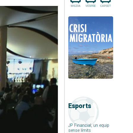
MIGDIA
VESPRE
CAP.SET
Esports
JP Financial, un equip
sense límits