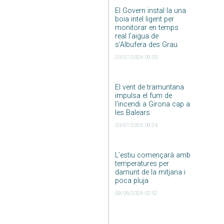
El Govern instal·la una
boia intel·ligent per
monitorar en temps
real l’aigua de
s’Albufera des Grau
20/07/2026 09:33
El vent de tramuntana
impulsa el fum de
l’incendi a Girona cap a
les Balears
03/07/2026 09:24
L’estiu començarà amb
temperatures per
damunt de la mitjana i
poca pluja
09/06/2026 02:52