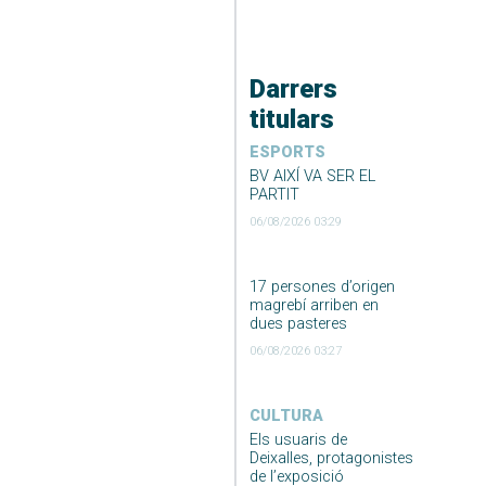
Darrers
titulars
ESPORTS
BV AIXÍ VA SER EL
PARTIT
06/08/2026 03:29
17 persones d’origen
magrebí arriben en
dues pasteres
06/08/2026 03:27
CULTURA
Els usuaris de
Deixalles, protagonistes
de l’exposició