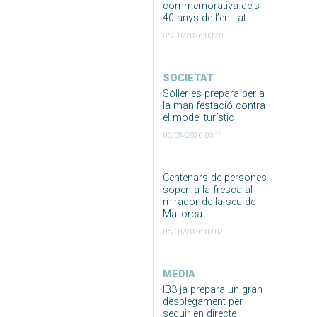
commemorativa dels
40 anys de l’entitat
06/08/2026 03:20
SOCIETAT
Sóller es prepara per a
la manifestació contra
el model turístic
06/08/2026 03:11
Centenars de persones
sopen a la fresca al
mirador de la seu de
Mallorca
06/08/2026 03:02
MEDIA
IB3 ja prepara un gran
desplegament per
seguir en directe