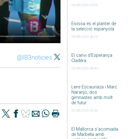
06/08/2026 03:29
Eivissa és el planter de
la selecció espanyola
04/08/2026 08:24
El canvi d’Esperança
@IB3noticies
Cladera
02/08/2026 08:43
Leire Escauriaza i Marc
Naranjo, dos
gimnastes amb molt
de futur
01/08/2026 05:59
El Mallorca s’acomiada
de Marbella amb