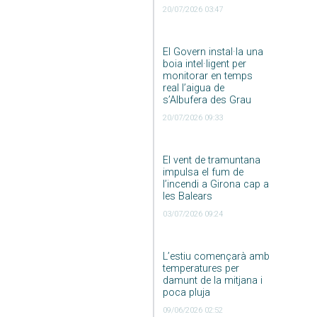
20/07/2026 03:47
El Govern instal·la una
boia intel·ligent per
monitorar en temps
real l’aigua de
s’Albufera des Grau
20/07/2026 09:33
El vent de tramuntana
impulsa el fum de
l’incendi a Girona cap a
les Balears
03/07/2026 09:24
L’estiu començarà amb
temperatures per
damunt de la mitjana i
poca pluja
09/06/2026 02:52