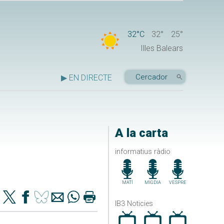
32°C
32°
25°
Illes Balears
▶ EN DIRECTE
A la carta
informatius ràdio
MATÍ
MIGDIA
VESPRE
IB3 Noticies