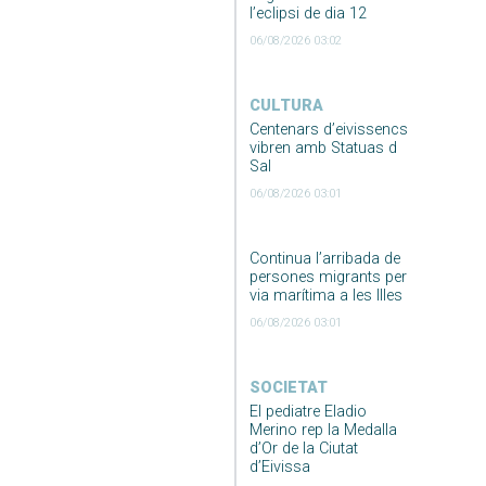
l’eclipsi de dia 12
06/08/2026 03:02
CULTURA
Centenars d’eivissencs
vibren amb Statuas d
Sal
06/08/2026 03:01
Continua l’arribada de
persones migrants per
via marítima a les Illes
06/08/2026 03:01
SOCIETAT
El pediatre Eladio
Merino rep la Medalla
d’Or de la Ciutat
d’Eivissa