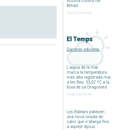
victòria contra l’Al-
Ittihad
30/07/2026 03:56
El Temps
Darreres edicions
L’aigua de la mar
marca la temperatura
més alta registrada mai
a les Illes: 33,02 ºC a la
boia de sa Dragonera
06/08/2026 02:44
Les Balears pateixen
una nova onada de
calor que s’allarga fins
a aquest dijous