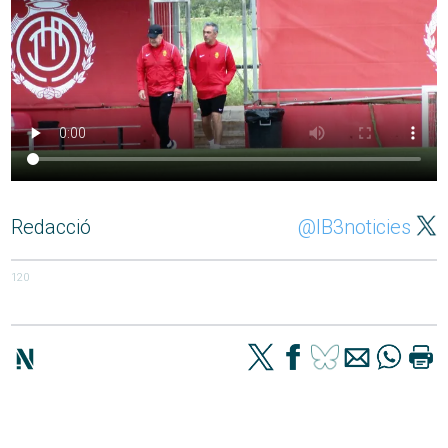
Redacció
@IB3noticies
120