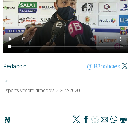
Redacció
@IB3noticies
135
Esports vespre dimecres 30-12-2020