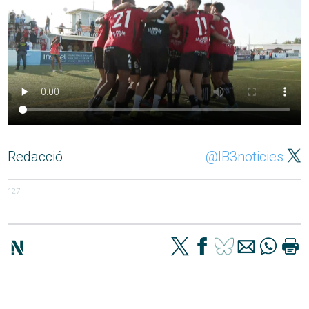
Redacció
@IB3noticies
127