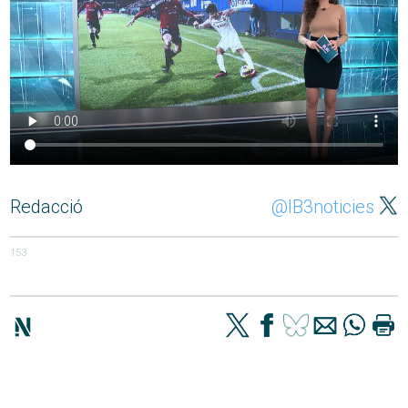
Redacció
@IB3noticies
153