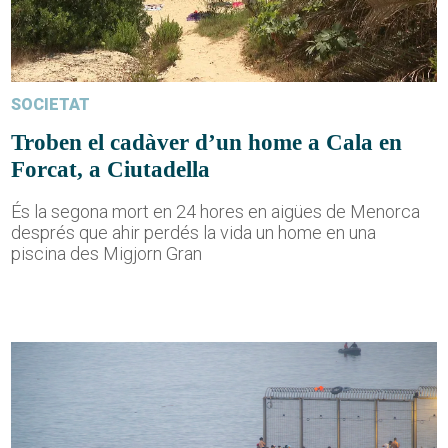
SOCIETAT
Troben el cadàver d’un home a Cala en
Forcat, a Ciutadella
És la segona mort en 24 hores en aigües de Menorca
després que ahir perdés la vida un home en una
piscina des Migjorn Gran