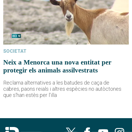
SOCIETAT
Neix a Menorca una nova entitat per
protegir els animals assilvestrats
Reclama alternatives a les batudes de caça de
cabres, paons reials i altres espècies no autòctones
que s'han estès per l'illa