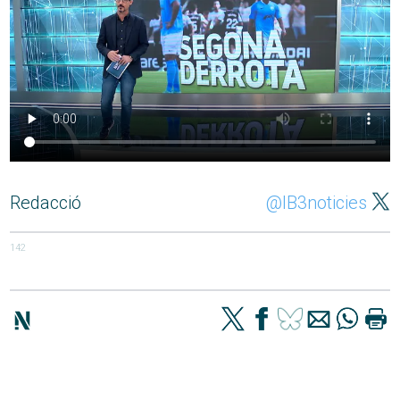
Redacció
@IB3noticies
142