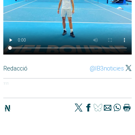
Redacció
@IB3noticies
111