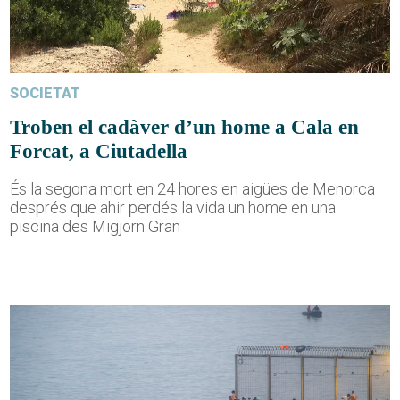
SOCIETAT
Troben el cadàver d’un home a Cala en
Forcat, a Ciutadella
És la segona mort en 24 hores en aigües de Menorca
després que ahir perdés la vida un home en una
piscina des Migjorn Gran