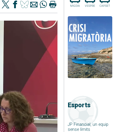
MIGDIA
VESPRE
CAP.SET
Esports
JP Financial, un equip
sense límits