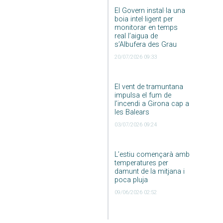
El Govern instal·la una
boia intel·ligent per
monitorar en temps
real l’aigua de
s’Albufera des Grau
20/07/2026 09:33
El vent de tramuntana
impulsa el fum de
l’incendi a Girona cap a
les Balears
03/07/2026 09:24
L’estiu començarà amb
temperatures per
damunt de la mitjana i
poca pluja
09/06/2026 02:52