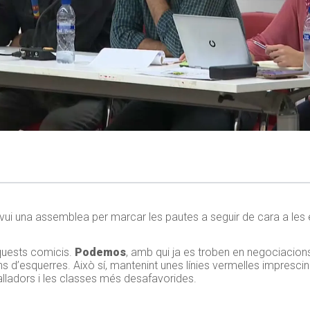
vui una assemblea per marcar les pautes a seguir de cara a les 
aquests comicis.
Podemos
, amb qui ja es troben en negociacions
s d’esquerres. Això sí, mantenint unes línies vermelles imprescin
balladors i les classes més desafavorides.