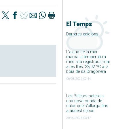
El Temps
Darreres edicions
L’aigua de la mar
marca la temperatura
més alta registrada mai
a les Illes: 33,02 ºC a la
boia de sa Dragonera
06/08/2026 02:44
Les Balears pateixen
una nova onada de
calor que s’allarga fins
a aquest dijous
20/07/2026 03:47