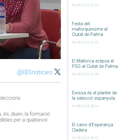
06/08/2026 05:54
Festa del
mallorquinisme al
Ciutat de Palma
06/08/2026 05:50
El Mallorca eclipsa el
PSG al Ciutat de Palma
@IB3noticies
06/08/2026 05:36
Eivissa és el planter de
eleccions.
la selecció espanyola
04/08/2026 08:24
, és, diuen, la formació
dibles per a qualsevol
El canvi d’Esperança
Cladera
02/08/2026 08:43