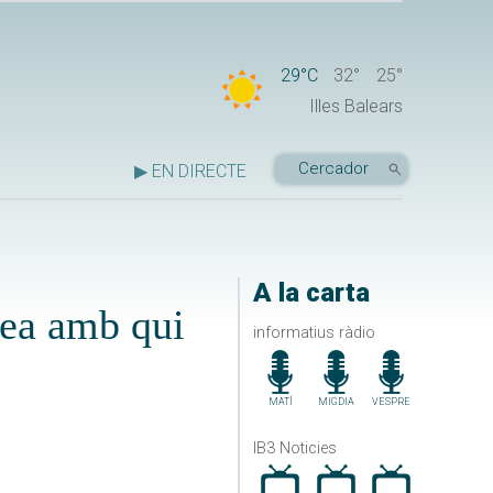
29°C
32°
25°
Illes Balears
▶ EN DIRECTE
A la carta
lea amb qui
informatius ràdio
MATÍ
MIGDIA
VESPRE
IB3 Noticies