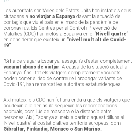
177
Les autoritats sanitàries dels Estats Units han instat els seus
ciutadans a
no viatjar a Espanya
davant la situació de
contagis que viu el país en el marc de la pandèmia de
coronavirus. Els Centres per al Control i Prevenció de
Malalties (CDC) han inclòs a Espanya en el
‘Nivell quatre’
en considerar que existeix un
“nivell molt alt de Covid-
19”
.
“Si ha de viatjar a Espanya, asseguri’s d’estar completament
vacunat abans de viatjar
. A causa de la situació actual a
Espanya, fins i tot els viatgers completament vacunats
poden córrer el risc de contreure i propagar variants de
Covid-19″, han remarcat les autoritats estatunidenques.
Així mateix, els CDC han fet una crida a que els viatgers que
acudeixin a la península segueixin les recomanacions
habituals, com l’ús de màscara o la distància entre
persones. Així, Espanya s’uneix a partir d’aquest dilluns al
‘Nivell quatre’ al costat d’altres territoris europeus, com
Gibraltar, Finlàndia, Mònaco o San Marino.