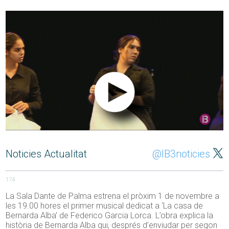
Noticies Actualitat
@IB3noticies
174
La Sala Dante de Palma estrena el pròxim 1 de novembre a
les 19.00 hores el primer musical dedicat a ‘La casa de
Bernarda Alba’ de Federico Garcia Lorca. L’obra explica la
història de Bernarda Alba qui, després d’enviudar per segon