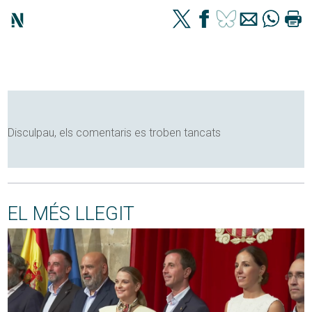
Disculpau, els comentaris es troben tancats
EL MÉS LLEGIT