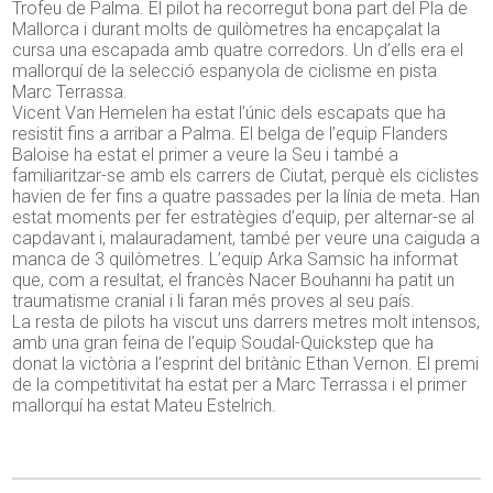
Trofeu de Palma. El pilot ha recorregut bona part del Pla de
Mallorca i durant molts de quilòmetres ha encapçalat la
cursa una escapada amb quatre corredors. Un d’ells era el
mallorquí de la selecció espanyola de ciclisme en pista
Marc Terrassa.
Vicent Van Hemelen ha estat l’únic dels escapats que ha
resistit fins a arribar a Palma. El belga de l’equip Flanders
Baloise ha estat el primer a veure la Seu i també a
familiaritzar-se amb els carrers de Ciutat, perquè els ciclistes
havien de fer fins a quatre passades per la línia de meta. Han
estat moments per fer estratègies d’equip, per alternar-se al
capdavant i, malauradament, també per veure una caiguda a
manca de 3 quilòmetres. L’equip Arka Samsic ha informat
que, com a resultat, el francès Nacer Bouhanni ha patit un
traumatisme cranial i li faran més proves al seu país.
La resta de pilots ha viscut uns darrers metres molt intensos,
amb una gran feina de l’equip Soudal-Quickstep que ha
donat la victòria a l’esprint del britànic Ethan Vernon. El premi
de la competitivitat ha estat per a Marc Terrassa i el primer
mallorquí ha estat Mateu Estelrich.