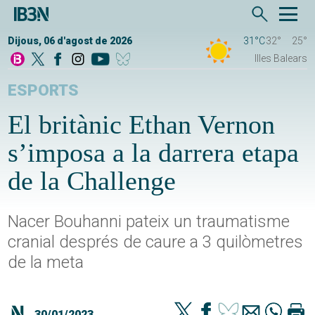
Dijous, 06 d'agost de 2026
31°C
32°
25°
Illes Balears
ESPORTS
El britànic Ethan Vernon
s’imposa a la darrera etapa
de la Challenge
Nacer Bouhanni pateix un traumatisme
cranial després de caure a 3 quilòmetres
de la meta
30/01/2023