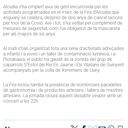
Alcúdia s’ha omplert avui de gent encuriosida per les
activitats programades en el marc de la Fira d’Alcúdia que
enguany se celebra, després de dos anys de cancel·lacions
per mor de la Covid. Així i tot, s’ha vetllat pel compliment de
mesures de seguretat, com l’ús obligatori de la mascareta
per als majors de sis anys.
Al matí s’han organitzat tota una sèrie d’activitats adreçades
a infants i a joves i un taller de contaminació lumínica, i a
l’horabaixa, el públic ha gaudit de la sortida del grup de
caparrots S’Estol del Rei En Jaume i Els Vilatans de Guinyent
acompanyats per la colla de Xeremiers de Lluny.
La Fira inclou també la presència de nombroses paradetes
de gastronomia i de productes artesans i tallers de mestres
artesans. La jornada clourà aquest dissabte vespre amb un
concert a les 22h.